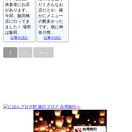
表参道にお店
だくさんなお
があります。
店だとか。確
今回、飯田橋
かにメニュー
店に行ってき
の数多かった
ました！ 場所
です。他に神
は飯田...
奈川県...
記事を読む
記事を読む
1
2
Next