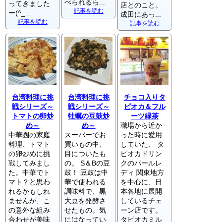
べられるら...
ってきました
店とのこと。
記事を読む
ー(^_...
成田にあっ...
記事を読む
記事を読む
台湾料理に挑
台湾料理に挑
チョコ入りタ
戦シリーズ～
戦シリーズ～
ピオカ＆フル
トマトの卵炒
牡蠣の豆鼓炒
ーツ緑茶
め～
め～
職場から近か
中華圏の家庭
スーパーでお
った時に愛用
料理、トマト
買いもの中、
していた、 タ
の卵炒めに挑
目についたも
ピオカドリン
戦してみまし
の。 S＆Bの豆
クのパールレ
た。中華でト
鼓！ 豆鼓は中
ディ 関東地方
マト？と思わ
華で使われる
を中心に、日
れるかもしれ
調味料で、黒
本各地に展開
ませんが、こ
大豆を発酵さ
しているチェ
の意外な組み
せたもの。気
ーン店です。
合わせが美味
にはなってい
タピオカミル