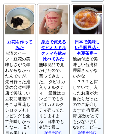
豆花を作って
身近で買える
日本で美味し
みた
タピオカミル
い芋圓豆花～
台湾スイー
クティを飲み
有夏茶房～
ツ・豆花の美
比べてみた
池袋付近で美
味しさが長年
無印良品で見
味しい台湾料
わからなかっ
かけたので、
理屋さんがな
たんですが、
買ってみまし
いかな
先日行った池
た。 タピオカ
～？？？と探
袋の台湾料理
入りミルクテ
していて、入
店で美味しい
ィー 最近はコ
ったお店が大
豆花に遭遇♡
ンビニでもタ
当たりだった
そこは豆花も
ピオカミルク
のでご紹介し
シロップもト
ティ売ってた
ます☆ 有夏茶
ッピングも全
りしますよ
房 席数がとて
て美味しかっ
ね。日本でも
も少ないお店
たな～。 見た
身近で買...
なので、ピー...
目も美しい...
記事を読む
記事を読む