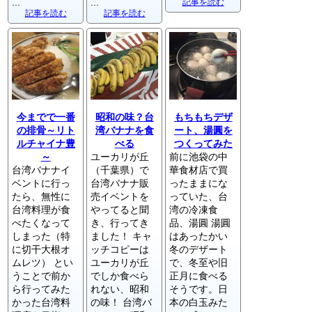
...
...
記事を読む
記事を読む
記事を読む
今までで一番
昭和の味？台
もちもちデザ
の排骨～リト
湾バナナを食
ート、湯圓を
ルチャイナ豊
べる
つくってみた
～
ユーカリが丘
前に池袋の中
台湾バナナイ
（千葉県）で
華食材店で買
ベントに行っ
台湾バナナ販
ったままにな
たら、無性に
売イベントを
っていた、台
台湾料理が食
やってると聞
湾の冷凍食
べたくなって
き、行ってき
品、湯圓 湯圓
しまった（特
ました！ キャ
はあったかい
に切干大根オ
ッチコピーは
冬のデザート
ムレツ） とい
ユーカリが丘
で、冬至や旧
うことで前か
でしか食べら
正月に食べる
ら行ってみた
れない、昭和
そうです。日
かった台湾料
の味！ 台湾バ
本の白玉みた