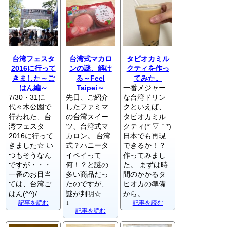
台湾フェスタ
台湾式マカロ
タピオカミル
2016に行って
ンの謎、解け
クティを作っ
きました～ご
る～Feel
てみた。
はん編～
Taipei～
一番メジャー
7/30・31に
先日、ご紹介
な台湾ドリン
代々木公園で
したファミマ
クといえば、
行われた、台
の台湾スイー
タピオカミル
湾フェスタ
ツ、台湾式マ
クティ(*´▽｀*)
2016に行って
カロン。 台湾
日本でも再現
きました☆ い
式？ハニータ
できるか！？
つもそうなん
イペイって
作ってみまし
ですが・・・
何！？と謎の
た。 まずは時
一番のお目当
多い商品だっ
間のかかるタ
ては、台湾ご
たのですが、
ピオカの準備
はん(^^)/ ...
謎が判明☆
から。 ...
↓ ...
記事を読む
記事を読む
記事を読む