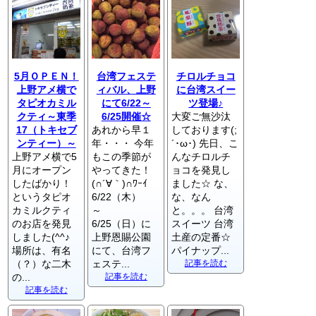
5月ＯＰＥＮ！
台湾フェステ
チロルチョコ
上野アメ横で
ィバル、上野
に台湾スイー
タピオカミル
にて6/22～
ツ登場♪
クティ～東季
6/25開催☆
大変ご無沙汰
17（トキセブ
あれから早１
しております(;
ンティー）～
年・・・ 今年
´･ω･) 先日、こ
上野アメ横で5
もこの季節が
んなチロルチ
月にオープン
やってきた！
ョコを発見し
したばかり！
(∩´∀｀)∩ﾜｰｲ
ました☆ な、
というタピオ
6/22（木）
な、なん
カミルクティ
～
と。。。 台湾
のお店を発見
6/25（日）に
スイーツ 台湾
しました(^^♪
上野恩賜公園
土産の定番☆
場所は、有名
にて、台湾フ
パイナップ...
（？）な二木
ェステ...
記事を読む
の...
記事を読む
記事を読む