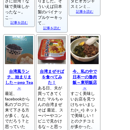
さに台湾！な
りました。そ
タピオカジャ
味で美味しか
ういえば日本
スミンミ...
ったな～。
製のパイナッ
記事を読む
こ...
プルケーキっ
記事を読む
て...
記事を読む
台湾風ラン
台湾まぜそば
今、私の中で
チ、始まりま
を食べてみ
日本一の魯肉
した～pep Tea
た！
飯～東明飯店
～
ある日、夫が
～
最近、
買ってきてく
すごく美味し
facebookから
れた マルちゃ
いお店を見つ
私のブログに
んの台湾まぜ
けちゃいまし
来て下さる方
そば 最近、ス
た(>_<) ネット
が多く、なん
ーパーやコン
で美味しい！
でだろう？と
ビニで見かけ
とのクチコミ
思っていた
るな～と思っ
が多かった、