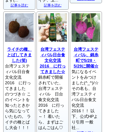
ます(...
イチ、玉...
記事を読む
記事を読む
ライチの種、
台湾フェステ
台湾フェステ
とばしてきま
ィバル日台食
ィバル、錦糸
した(笑)
文化交流
町で5/28・
台湾フェステ
2016 に行っ
5/29に開催☆
ィバル日台食
てきました☆
気になるイベ
文化交流
錦糸町で開催
ントをみつけ
2016 に行っ
されていた、
ました(^_^)/☆
てきました
台湾フェステ
その名も、台
のつづき☆ こ
ィバル 日台
湾フェスティ
のイベントを
食文化交流
バル日台食文
知ったときか
2016 に行っ
化交流
ら気になって
てきました
2016！！ 以
いたもの。 ラ
～！ 着いた
下、公式HPよ
イチの種とば
ら、まずはご
り引用 一般
し大会！！！
はんごはん♡
社...