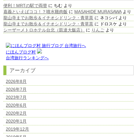
便利！MRTの駅で両替
に
ちむ
より
嘉義といえばココ！？噴水雞肉飯
に
MASAHIDE MURASAWA
より
龍山寺までお散歩＆イチオシドリンク・青草茶
に
ネコシバ
より
龍山寺までお散歩＆イチオシドリンク・青草茶
に
ドロスケ
より
シーザーメトロホテル台北（凱達大飯店）
に
りんご
より
にほんブログ村
台湾旅行ランキングへ
アーカイブ
2026年8月
2026年7月
2023年7月
2020年6月
2020年2月
2020年1月
2019年12月
2019年5月