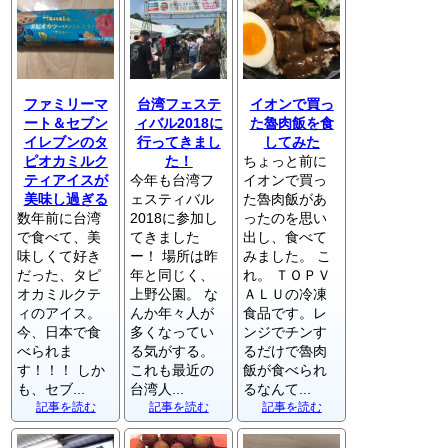
ファミリーマ
台湾フェステ
イオンで買っ
ート＆セブン
ィバル2018に
た魯肉飯を食
イレブンのタ
行ってきまし
してみた
ピオカミルク
た！
ちょっと前に
ティアイスが
今年も台湾フ
イオンで買っ
美味し過ぎる
ェスティバル
た魯肉飯があ
数年前に台湾
2018に参加し
ったのを思い
で食べて、美
てきました
出し、食べて
味しくて好き
ー！ 場所は昨
みました。 こ
だった、タピ
年と同じく、
れ。 ＴＯＰＶ
オカミルクテ
上野公園。 な
ＡＬＵの冷凍
ィのアイス。
んか年々人が
食品です。レ
今、日本で食
多くなってい
ンジでチンす
べられま
る気がする。
るだけで魯肉
す！！！ しか
これも最近の
飯が食べられ
も、セブ...
台湾人...
るなんて...
記事を読む
記事を読む
記事を読む