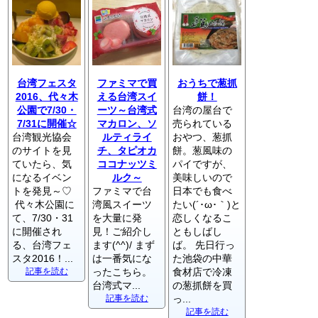
台湾フェスタ
ファミマで買
おうちで葱抓
2016、代々木
える台湾スイ
餅！
公園で7/30・
ーツ～台湾式
台湾の屋台で
7/31に開催☆
マカロン、ソ
売られている
台湾観光協会
ルティライ
おやつ、葱抓
のサイトを見
チ、タピオカ
餅。葱風味の
ていたら、気
ココナッツミ
パイですが、
になるイベン
ルク～
美味しいので
トを発見～♡
ファミマで台
日本でも食べ
代々木公園に
湾風スイーツ
たい(´･ω･｀)と
て、7/30・31
を大量に発
恋しくなるこ
に開催され
見！ご紹介し
ともしばし
る、台湾フェ
ます(^^)/ まず
ば。 先日行っ
スタ2016！...
は一番気にな
た池袋の中華
記事を読む
ったこちら。
食材店で冷凍
台湾式マ...
の葱抓餅を買
記事を読む
っ...
記事を読む