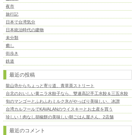
夜市
旅行記
日本で台湾気分
日本統治時代の建物
未分類
癒し
街歩き
鉄道
最近の投稿
龍山寺からちょっと寄り道、青草茶ストリート
台北のおいしい黄ニラ水餃子なら、雙連高記手工水餃＆三五水餃
旬のマンゴーとふわふわミルク氷がやっぱり美味しい、冰讃
台湾カルフールでKAVALANのウイスキーとお土産を買う
珍しい！肉なし胡椒餅の美味しい朝ごはん屋さん、2店舗
最近のコメント