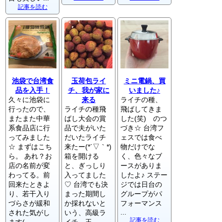
記事を読む
池袋で台湾食
玉荷包ライ
ミニ電鍋、買
品を入手！
チ、我が家に
いました♪
久々に池袋に
来る
ライチの種、
行ったので、
ライチの種飛
飛ばしてきま
またまた中華
ばし大会の賞
した(笑) のつ
系食品店に行
品で夫がいた
づき☆ 台湾フ
ってみました
だいたライチ
ェスでは食べ
☆ まずはこち
来たー(*´▽｀*)
物だけでな
ら。 あれ？お
箱を開ける
く、色々なブ
店の名前が変
と、ぎっしり
ースがありま
わってる。前
入ってました
したよ♪ ステー
回来たときよ
♡ 台湾でも決
ジでは日台の
り、若干入り
まった期間し
グループがパ
づらさが緩和
か採れないと
フォーマンス
...
された気がし
いう、高級ラ
記事を読む