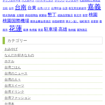
ナップルケーキ
パスポート
パパイヤミルク
ラウンジ
レンタカー
七彩500CC専売店
嘉義
台南
台東
古杭
台中
台湾バナナ
台灣中油
台茂
喜互恵生鮮超市
懇丁
桃園
噴水鶏肉飯
太陽餅
媽祖様降臨
家樂福
成旅晶賛飯店
新北市
新營
桃園国際機場
榮美金鬱金香酒店
泑儒婦嬰用
満タン返し
福町夜市
老婆餅
臺
花蓮
駐車場
高雄
南市
蘇澳
角煮飯
青菜
魯肉飯
麗翔酒店
カテゴリー
おみやげ
なんだか好きなもの
ホテル
台湾ごはん
台湾のニュース
台湾の人々
台湾スイーツ
台湾ドリンク
台湾ファッション
台湾本