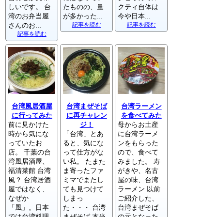
しいです。 台
たものの、量
クティ自体は
湾のお弁当屋
が多かった...
今や日本...
さんのお...
記事を読む
記事を読む
記事を読む
台湾風居酒屋
台湾まぜそば
台湾ラーメン
に行ってみた
に再チャレン
を食べてみた
前に見かけた
ジ！
母からお土産
時から気にな
「台湾」とあ
に台湾ラーメ
っていたお
ると、気にな
ンをもらった
店。 千葉の台
って仕方がな
ので、食べて
湾風居酒屋、
い私。 たまた
みました。 寿
福清菜館 台湾
ま寄ったファ
がきや、名古
風？ 台湾居酒
ミマでまたし
屋の味、台湾
屋ではなく、
ても見つけて
ラーメン 以前
なぜか
しまっ
ご紹介した、
「風」。日本
た・・・ 台湾
台湾まぜそば
では台湾料理
まぜそば 本当
の元となった