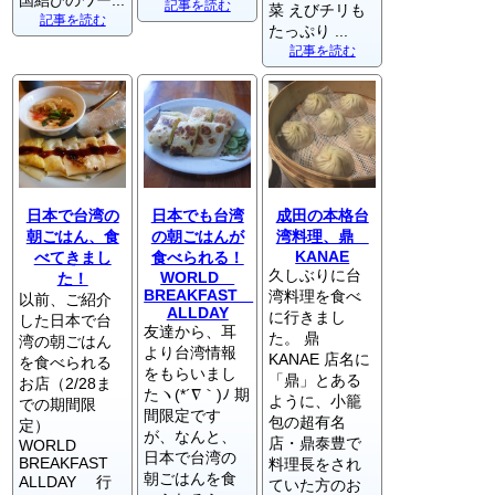
国結びのワー...
記事を読む
菜 えびチリも
記事を読む
たっぷり ...
記事を読む
日本で台湾の
日本でも台湾
成田の本格台
朝ごはん、食
の朝ごはんが
湾料理、鼎
KANAE
べてきまし
食べられる！
久しぶりに台
WORLD
た！
BREAKFAST
湾料理を食べ
以前、ご紹介
ALLDAY
に行きまし
した日本で台
友達から、耳
た。 鼎
湾の朝ごはん
より台湾情報
KANAE 店名に
を食べられる
をもらいまし
「鼎」とある
お店（2/28ま
たヽ(*´∇｀)ﾉ 期
ように、小籠
での期間限
間限定です
包の超有名
定）
が、なんと、
店・鼎泰豊で
WORLD
日本で台湾の
BREAKFAST
料理長をされ
朝ごはんを食
ALLDAY 行
ていた方のお