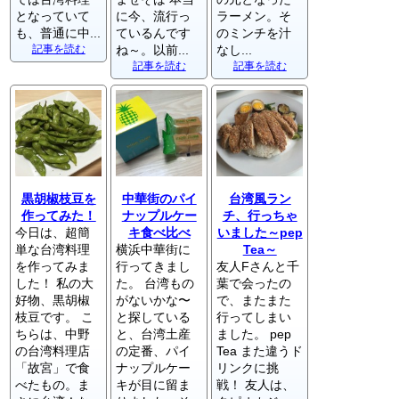
となっていて
に今、流行っ
ラーメン。そ
も、普通に中...
ているんです
のミンチを汁
記事を読む
ね～。以前...
なし...
記事を読む
記事を読む
黒胡椒枝豆を
中華街のパイ
台湾風ラン
作ってみた！
ナップルケー
チ、行っちゃ
今日は、超簡
キ食べ比べ
いました～pep
単な台湾料理
横浜中華街に
Tea～
を作ってみま
行ってきまし
友人Fさんと千
した！ 私の大
た。 台湾もの
葉で会ったの
好物、黒胡椒
がないかな〜
で、またまた
枝豆です。 こ
と探している
行ってしまい
ちらは、中野
と、台湾土産
ました。 pep
の台湾料理店
の定番、パイ
Tea また違うド
「故宮」で食
ナップルケー
リンクに挑
べたもの。ま
キが目に留ま
戦！ 友人は、