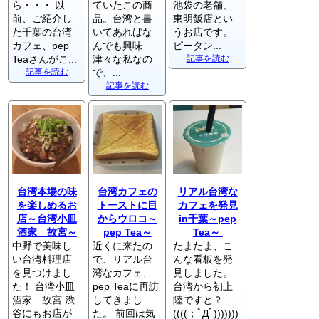
ら・・・ 以
ていたこの商
池袋の老舗、
前、ご紹介し
品。台湾と書
東明飯店とい
た千葉の台湾
いてあればな
うお店です。
カフェ、pep
んでも興味
ピータン...
Teaさんがこ...
津々な私なの
記事を読む
記事を読む
で、...
記事を読む
台湾本場の味
台湾カフェの
リアル台湾な
を楽しめるお
トーストに目
カフェを発見
店～台湾小皿
からウロコ～
in千葉～pep
酒家 故宮～
pep Tea～
Tea～
中野で美味し
近くに来たの
たまたま、こ
い台湾料理店
で、リアル台
んな看板を発
を見つけまし
湾なカフェ、
見しました。
た！ 台湾小皿
pep Teaに再訪
台湾から初上
酒家 故宮 渋
してきまし
陸ですと？
谷にもお店が
た。 前回は気
((((；ﾟДﾟ)))))))