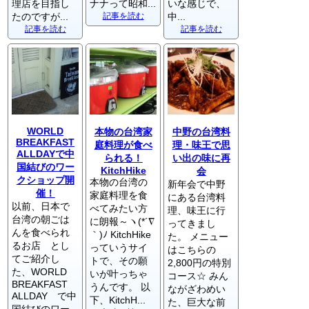
理店を目指し
ナナって昭和...
いな感じで、
たのですが...
記事を読む
中...
記事を読む
記事を読む
WORLD
本物の台湾家
中野の台湾料
BREAKFAST
庭料理が食べ
理・味王で思
ALLDAYで中
られる！
い出の味に再
国結びのワー
KitchHike
会
クショップ開
本物の台湾の
新年会で中野
催！
家庭料理を食
にある台湾料
以前、日本で
べてみたい方
理、味王に行
台湾の朝ごは
に朗報～ヽ(*´∇
ってきまし
んを食べられ
｀)ﾉ KitchHike
た。 メニュー
るお店 とし
っていうサイ
はこちらの
てご紹介し
トで、その願
2,800円の特別
た、WORLD
いが叶っちゃ
コース☆ みん
BREAKFAST
うんです。 以
ながざわめい
ALLDAY で中
下、KitchH...
た、巨大な前