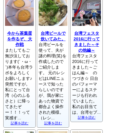
今から茶葉蛋
台湾ビールで
台湾フェスタ
を作るぞ、大
炊いてみた。
2016に行って
作戦
台湾ビールを
きました～そ
またしてもご
使って、夫が
の他編～
無沙汰してお
謎の料理(笑)を
台湾フェスタ
ります(´・ω・
作成したので
2016に行って
`)本年も台湾ラ
ご紹介しま
きました～ご
ボをよろしく
す。 元のレシ
はん編～ の
お願いします♪
ピはLINEニュ
つづき☆ 日台
突然ですが。
ースで知った
のパフォーマ
私にとって台
らしいのです
ーによるステ
湾（心のふる
が、我が家に
ージも行われ
さと）に帰っ
あった物資で
ていました。
てきたぞ
都合よく操作
私のお目当て
ー！！！って
された模様。
は、台湾セブ...
実感す...
（レシ...
記事を読む
記事を読む
記事を読む