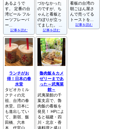
あるようで
づかなかった
看板の台湾の
す。 定番の台
のですが、ち
朝ごはん屋さ
湾ビール フル
ゃんと看板と
んで売ってる
ーツフレーバ
のぼりが立っ
トーストを...
ー...
てました。 ...
記事を読む
記事を読む
記事を読む
ランチがお
魯肉飯＆カメ
得！日本の春
ゼリーまであ
水堂
った～武夷菜
タピオカミル
館～
クティの元
武夷菜館の千
祖、台湾の春
葉支店で、魯
水堂。日本に
肉飯の看板を
も進出してい
発見！ HPによ
て、新宿、飯
ると福建・四
田橋、六本
川・北京・香
木、代官山、
港料理と盛り