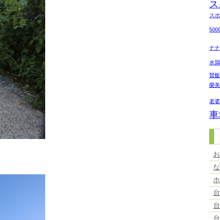
ス
ス
50
ナ
水
賛
榮
老
車