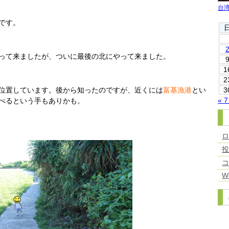
台
です。
って来ましたが、ついに最後の北にやって来ました。
1
2
位置しています。後から知ったのですが、近くには
富基漁港
とい
3
« 
べるという手もありかも。
W