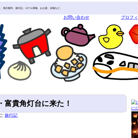
き、地方都市、旅行記、ホテル情報、お土産、名物など。
お問い合わせ
プロフ
・富貴角灯台に来た！
に
ご
旅行記