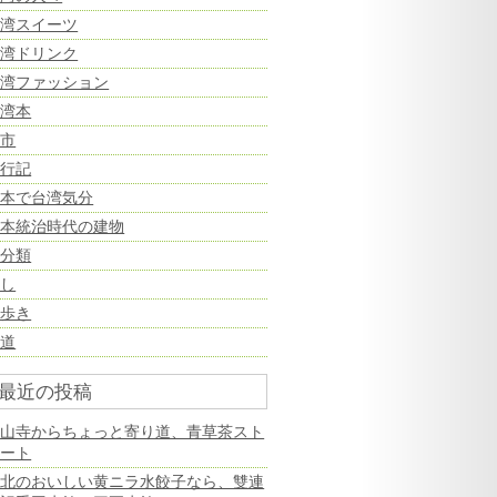
台湾スイーツ
台湾ドリンク
台湾ファッション
台湾本
夜市
旅行記
日本で台湾気分
日本統治時代の建物
未分類
癒し
街歩き
鉄道
最近の投稿
龍山寺からちょっと寄り道、青草茶スト
リート
台北のおいしい黄ニラ水餃子なら、雙連