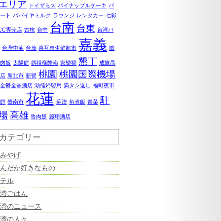
エリア
トイザらス
パイナップルケーキ
パ
ポート
パパイヤミルク
ラウンジ
レンタカー
七彩
台南
台東
0CC専売店
古杭
台中
台湾バ
嘉義
ナ
台灣中油
台茂
喜互恵生鮮超市
噴
懇丁
鶏肉飯
太陽餅
媽祖様降臨
家樂福
成旅晶
桃園
桃園国際機場
飯店
新北市
新營
美金鬱金香酒店
泑儒婦嬰用
満タン返し
福町夜市
花蓮
駐
婆餅
臺南市
蘇澳
角煮飯
青菜
場
高雄
魯肉飯
麗翔酒店
カテゴリー
おみやげ
なんだか好きなもの
ホテル
台湾ごはん
台湾のニュース
台湾の人々