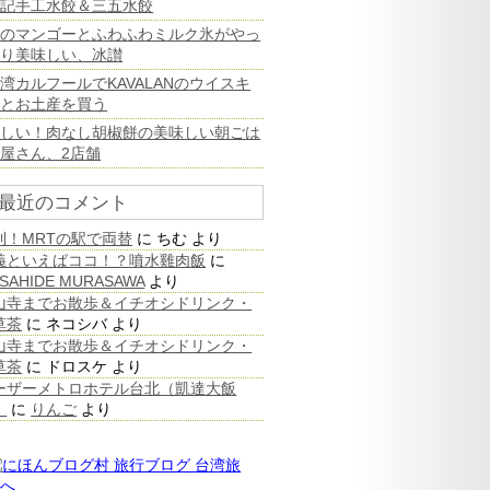
高記手工水餃＆三五水餃
旬のマンゴーとふわふわミルク氷がやっ
ぱり美味しい、冰讃
湾カルフールでKAVALANのウイスキ
ーとお土産を買う
珍しい！肉なし胡椒餅の美味しい朝ごは
屋さん、2店舗
最近のコメント
利！MRTの駅で両替
に
ちむ
より
義といえばココ！？噴水雞肉飯
に
SAHIDE MURASAWA
より
山寺までお散歩＆イチオシドリンク・
草茶
に
ネコシバ
より
山寺までお散歩＆イチオシドリンク・
草茶
に
ドロスケ
より
ーザーメトロホテル台北（凱達大飯
）
に
りんご
より