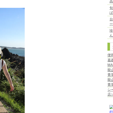
台
ん
便
嘉
MA
龍
青
龍
青
シ
店