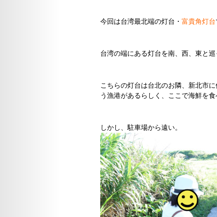
今回は台湾最北端の灯台・
富貴角灯台
台湾の端にある灯台を南、西、東と巡
こちらの灯台は台北のお隣、新北市に
う漁港があるらしく、ここで海鮮を食
しかし、駐車場から遠い。