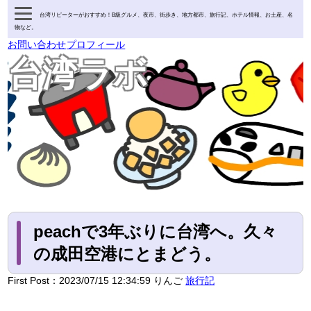
台湾リピーターがおすすめ！B級グルメ、夜市、街歩き、地方都市、旅行記、ホテル情報、お土産、名
物など。
お問い合わせ
プロフィール
台湾ラボ
peachで3年ぶりに台湾へ。久々
の成田空港にとまどう。
First Post：
2023/07/15 12:34:59
りんご
旅行記