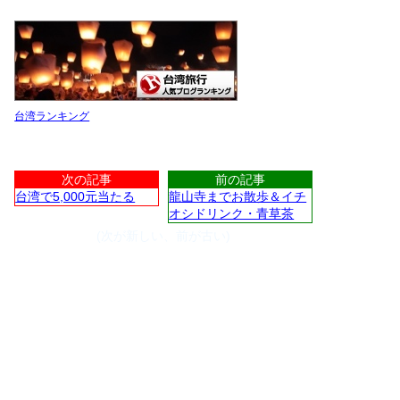
台湾ランキング
次の記事
前の記事
台湾で5,000元当たる
龍山寺までお散歩＆イチ
オシドリンク・青草茶
(次が新しい、前が古い)