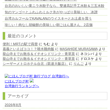
台北のおいしい黄ニラ水餃子なら、雙連高記手工水餃＆三五水餃
旬のマンゴーとふわふわミルク氷がやっぱり美味しい、冰讃
台湾カルフールでKAVALANのウイスキーとお土産を買う
珍しい！肉なし胡椒餅の美味しい朝ごはん屋さん、2店舗
最近のコメント
便利！MRTの駅で両替
に
ちむ
より
嘉義といえばココ！？噴水雞肉飯
に
MASAHIDE MURASAWA
より
龍山寺までお散歩＆イチオシドリンク・青草茶
に
ネコシバ
より
龍山寺までお散歩＆イチオシドリンク・青草茶
に
ドロスケ
より
シーザーメトロホテル台北（凱達大飯店）
に
りんご
より
にほんブログ村
台湾旅行ランキングへ
アーカイブ
2026年8月