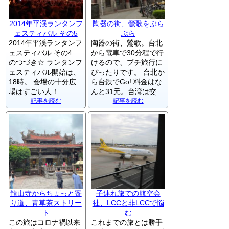
2014年平渓ランタンフ
陶器の街、鶯歌をぶら
ェスティバル その5
ぶら
2014年平渓ランタンフ
陶器の街、鶯歌。台北
ェスティバル その4
から電車で30分程で行
のつづき☆ ランタンフ
けるので、プチ旅行に
ェスティバル開始は、
ぴったりです。 台北か
18時。 会場の十分広
ら台鉄でGo! 料金はな
場はすごい人！
んと31元。台湾は交
記事を読む
記事を読む
龍山寺からちょっと寄
子連れ旅での航空会
り道、青草茶ストリー
社、LCCと非LCCで悩
ト
む
この旅はコロナ禍以来
これまでの旅とは勝手