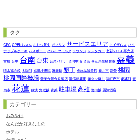
タグ
サービスエリア
CPC
OPENちゃん
おむつ替え
ガソリン
トイザらス
パイ
ナップルケーキ
パスポート
パパイヤミルク
ラウンジ
レンタカー
七彩500CC専売店
嘉義
台南
台東
古杭
台中
台湾バナナ
台灣中油
台茂
喜互恵生鮮超市
懇丁
桃園
噴水鶏肉飯
太陽餅
媽祖様降臨
家樂福
成旅晶賛飯店
新北市
新營
桃園国際機場
榮美金鬱金香酒店
泑儒婦嬰用
満タン返し
福町夜市
老婆餅
臺
花蓮
駐車場
高雄
南市
蘇澳
角煮飯
青菜
魯肉飯
麗翔酒店
カテゴリー
おみやげ
なんだか好きなもの
ホテル
台湾ごはん