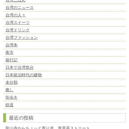
台湾のニュース
台湾の人々
台湾スイーツ
台湾ドリンク
台湾ファッション
台湾本
夜市
旅行記
日本で台湾気分
日本統治時代の建物
未分類
癒し
街歩き
鉄道
最近の投稿
龍山寺からちょっと寄り道、青草茶ストリート