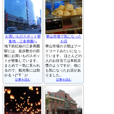
お買いものスポット密
華山市場で気になった
集地・三多商圏へ
お店
地下鉄紅線の三多商圏
華山市場の２階はフー
駅には、徒歩数分の距
ドコードみたいになっ
離にお買いものスポッ
ています。 ほとんどの
トが密集しています。
人のお目当ては阜杭豆
まとめて一気に見られ
漿のようですが、他に
るので、観光客には助
も気になったお店があ
かるヽ(*´∇｀)ﾉ
りました。
記事を読む
記事を読む