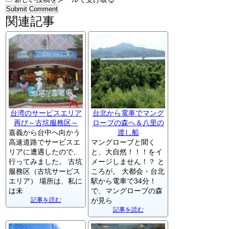
関連記事
台湾のサービスエリア
台北から電車でマング
再び～古坑服務区～
ローブの森へ＆八里の
嘉義から台中へ向かう
渡し船
高速道路でサービスエ
マングローブと聞く
リアに遭遇したので、
と、大自然！！！をイ
行ってみました。 古坑
メージしません！？ と
服務区（古坑サービス
ころが。 大都会・台北
エリア） 場所は、私に
駅から電車で34分！
は未
で、マングローブの森
記事を読む
が見ら
記事を読む