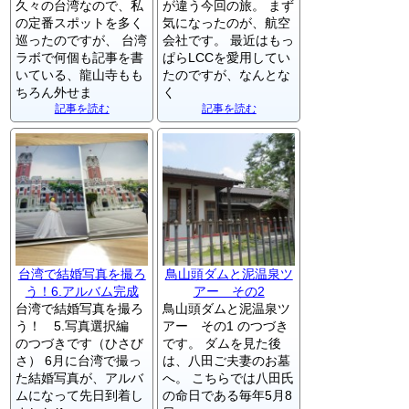
久々の台湾なので、私
が違う今回の旅。 まず
の定番スポットを多く
気になったのが、航空
巡ったのですが、 台湾
会社です。 最近はもっ
ラボで何個も記事を書
ぱらLCCを愛用してい
いている、龍山寺もも
たのですが、なんとな
ちろん外せま
く
記事を読む
記事を読む
台湾で結婚写真を撮ろ
鳥山頭ダムと泥温泉ツ
う！6.アルバム完成
アー その2
台湾で結婚写真を撮ろ
鳥山頭ダムと泥温泉ツ
う！ 5.写真選択編
アー その1 のつづき
のつづきです（ひさび
です。 ダムを見た後
さ） 6月に台湾で撮っ
は、八田ご夫妻のお墓
た結婚写真が、アルバ
へ。 こちらでは八田氏
ムになって先日到着し
の命日である毎年5月8