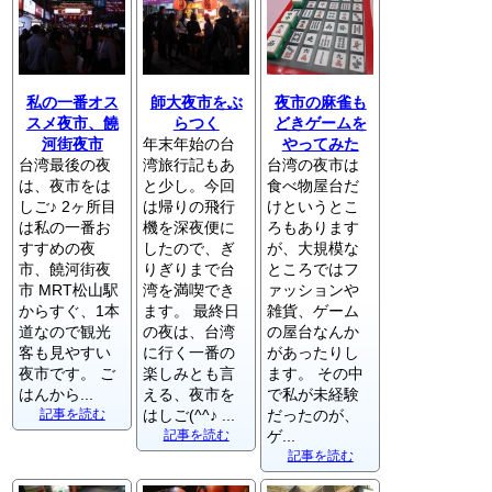
私の一番オス
師大夜市をぶ
夜市の麻雀も
スメ夜市、饒
らつく
どきゲームを
河街夜市
年末年始の台
やってみた
台湾最後の夜
湾旅行記もあ
台湾の夜市は
は、夜市をは
と少し。今回
食べ物屋台だ
しご♪ 2ヶ所目
は帰りの飛行
けというとこ
は私の一番お
機を深夜便に
ろもあります
すすめの夜
したので、ぎ
が、大規模な
市、饒河街夜
りぎりまで台
ところではフ
市 MRT松山駅
湾を満喫でき
ァッションや
からすぐ、1本
ます。 最終日
雑貨、ゲーム
道なので観光
の夜は、台湾
の屋台なんか
客も見やすい
に行く一番の
があったりし
夜市です。 ご
楽しみとも言
ます。 その中
はんから...
える、夜市を
で私が未経験
記事を読む
はしご(^^♪ ...
だったのが、
記事を読む
ゲ...
記事を読む