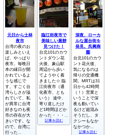
元日から士林
臨江街夜市で
深夜、ローカ
夜市
美味しい葱餅
ルな屋台街を
台湾の夜のお
見つけた！
発見。呉興商
楽しみといえ
台北101のカウ
圏
ば、やっぱり
ントダウン花
台北101のカウ
夜市。毎晩日
火後、象山駅
ント花火後、
本の縁日が開
周辺から歩い
気になるのは
かれているよ
てようやく着
帰りの交通機
うな感じで
きました☆ 臨
関。MRTは31
す。すごく台
江街夜市（通
日から42時間
湾らしさが溢
化夜市、とも
（！）営業と
れていて、私
いう） 途中、
いうことで深
が異常に台湾
寄り道したけ
夜も動いてい
好きなのも夜
ど1時間ほどか
るけど超混み
市の存在が大
かった・・・...
そうだし、タ
きいです。な
記事を読む
クシーもなか
ので、台湾に
なかつか...
行った...
記事を読む