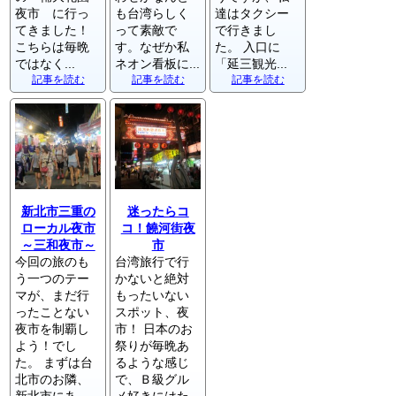
夜市 に行っ
も台湾らしく
達はタクシー
てきました！
って素敵で
で行きまし
こちらは毎晩
す。なぜか私
た。 入口に
ではなく...
ネオン看板に...
「延三観光...
記事を読む
記事を読む
記事を読む
新北市三重の
迷ったらコ
ローカル夜市
コ！饒河街夜
～三和夜市～
市
今回の旅のも
台湾旅行で行
う一つのテー
かないと絶対
マが、まだ行
もったいない
ったことない
スポット、夜
夜市を制覇し
市！ 日本のお
よう！でし
祭りが毎晩あ
た。 まずは台
るような感じ
北市のお隣、
で、Ｂ級グル