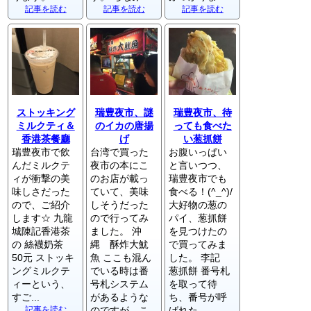
記事を読む
記事を読む
記事を読む
ストッキング
瑞豊夜市、謎
瑞豊夜市、待
ミルクティ＆
のイカの唐揚
っても食べた
香港茶餐廳
げ
い葱抓餅
瑞豊夜市で飲
台湾で買った
お腹いっぱい
んだミルクテ
夜市の本にこ
と言いつつ、
ィが衝撃の美
のお店が載っ
瑞豊夜市でも
味しさだった
ていて、美味
食べる！(^_^)/
ので、ご紹介
しそうだった
大好物の葱の
します☆ 九龍
ので行ってみ
パイ、葱抓餅
城陳記香港茶
ました。 沖
を見つけたの
の 絲襪奶茶
縄 酥炸大魷
で買ってみま
50元 ストッキ
魚 ここも混ん
した。 李記
ングミルクテ
でいる時は番
葱抓餅 番号札
ィーという、
号札システム
を取って待
すご...
があるような
ち、番号が呼
記事を読む
のですが、こ
ばれた...