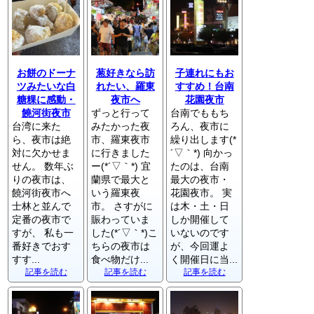
お餅のドーナ
葱好きなら訪
子連れにもお
ツみたいな白
れたい、羅東
すすめ！台南
糖粿に感動・
夜市へ
花園夜市
饒河街夜市
ずっと行って
台南でももち
台湾に来た
みたかった夜
ろん、夜市に
ら、夜市は絶
市、羅東夜市
繰り出します(*
対に欠かせま
に行きました
´▽｀*) 向かっ
せん。 数年ぶ
ー(*´▽｀*) 宜
たのは、台南
りの夜市は、
蘭県で最大と
最大の夜市・
饒河街夜市へ
いう羅東夜
花園夜市。 実
士林と並んで
市。 さすがに
は木・土・日
定番の夜市で
賑わっていま
しか開催して
すが、 私も一
した(*´▽｀*)こ
いないのです
番好きでおす
ちらの夜市は
が、今回運よ
すす...
食べ物だけ...
く開催日に当...
記事を読む
記事を読む
記事を読む