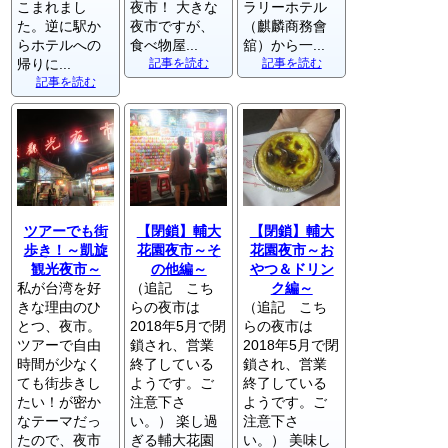
こまれまし
夜市！ 大きな
ラリーホテル
た。逆に駅か
夜市ですが、
（麒麟商務會
らホテルへの
食べ物屋...
舘）から一...
帰りに...
記事を読む
記事を読む
記事を読む
ツアーでも街
【閉鎖】輔大
【閉鎖】輔大
歩き！～凱旋
花園夜市～そ
花園夜市～お
観光夜市～
の他編～
やつ＆ドリン
私が台湾を好
（追記 こち
ク編～
きな理由のひ
らの夜市は
（追記 こち
とつ、夜市。
2018年5月で閉
らの夜市は
ツアーで自由
鎖され、営業
2018年5月で閉
時間が少なく
終了している
鎖され、営業
ても街歩きし
ようです。ご
終了している
たい！が密か
注意下さ
ようです。ご
なテーマだっ
い。） 楽し過
注意下さ
たので、夜市
ぎる輔大花園
い。） 美味し