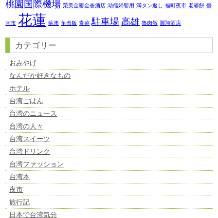
桃園国際機場
榮美金鬱金香酒店
泑儒婦嬰用
満タン返し
福町夜市
老婆餅
臺
花蓮
駐車場
高雄
南市
蘇澳
角煮飯
青菜
魯肉飯
麗翔酒店
カテゴリー
おみやげ
なんだか好きなもの
ホテル
台湾ごはん
台湾のニュース
台湾の人々
台湾スイーツ
台湾ドリンク
台湾ファッション
台湾本
夜市
旅行記
日本で台湾気分