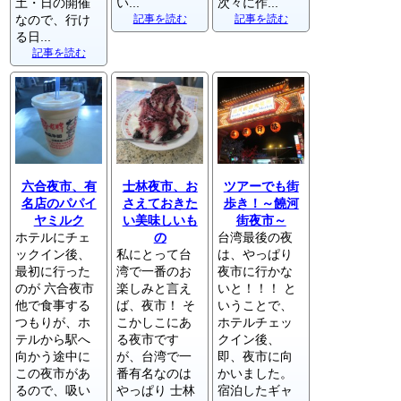
土・日の開催
い...
次々に作...
なので、行け
記事を読む
記事を読む
る日...
記事を読む
六合夜市、有
士林夜市、お
ツアーでも街
名店のパパイ
さえておきた
歩き！～饒河
ヤミルク
い美味しいも
街夜市～
ホテルにチェ
の
台湾最後の夜
ックイン後、
私にとって台
は、やっぱり
最初に行った
湾で一番のお
夜市に行かな
のが 六合夜市
楽しみと言え
いと！！！ と
他で食事する
ば、夜市！ そ
いうことで、
つもりが、ホ
こかしこにあ
ホテルチェッ
テルから駅へ
る夜市です
クイン後、
向かう途中に
が、台湾で一
即、夜市に向
この夜市があ
番有名なのは
かいました。
るので、吸い
やっぱり 士林
宿泊したギャ