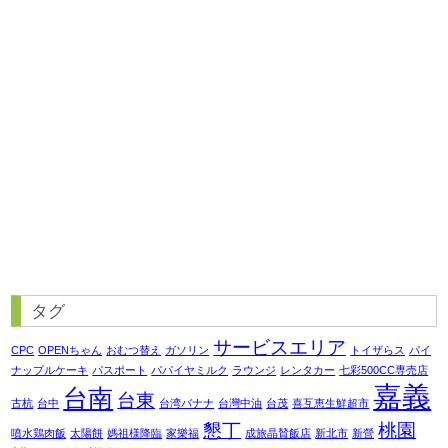
タグ
サービスエリア
CPC
OPENちゃん
おむつ替え
ガソリン
トイザらス
パイ
ナップルケーキ
パスポート
パパイヤミルク
ラウンジ
レンタカー
七彩500CC専売店
嘉義
台南
台東
古杭
台中
台湾バナナ
台灣中油
台茂
喜互恵生鮮超市
懇丁
桃園
噴水鶏肉飯
太陽餅
媽祖様降臨
家樂福
成旅晶賛飯店
新北市
新營