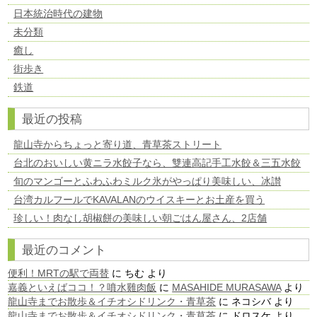
日本統治時代の建物
未分類
癒し
街歩き
鉄道
最近の投稿
龍山寺からちょっと寄り道、青草茶ストリート
台北のおいしい黄ニラ水餃子なら、雙連高記手工水餃＆三五水餃
旬のマンゴーとふわふわミルク氷がやっぱり美味しい、冰讃
台湾カルフールでKAVALANのウイスキーとお土産を買う
珍しい！肉なし胡椒餅の美味しい朝ごはん屋さん、2店舗
最近のコメント
便利！MRTの駅で両替
に
ちむ
より
嘉義といえばココ！？噴水雞肉飯
に
MASAHIDE MURASAWA
より
龍山寺までお散歩＆イチオシドリンク・青草茶
に
ネコシバ
より
龍山寺までお散歩＆イチオシドリンク・青草茶
に
ドロスケ
より