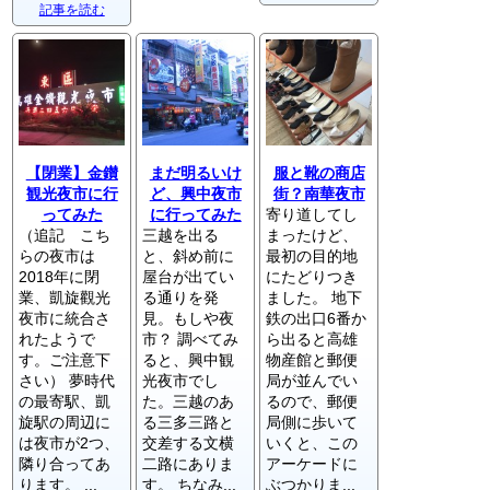
記事を読む
【閉業】金鑚
まだ明るいけ
服と靴の商店
観光夜市に行
ど、興中夜市
街？南華夜市
ってみた
に行ってみた
寄り道してし
（追記 こち
三越を出る
まったけど、
らの夜市は
と、斜め前に
最初の目的地
2018年に閉
屋台が出てい
にたどりつき
業、凱旋觀光
る通りを発
ました。 地下
夜市に統合さ
見。もしや夜
鉄の出口6番か
れたようで
市？ 調べてみ
ら出ると高雄
す。ご注意下
ると、興中観
物産館と郵便
さい） 夢時代
光夜市でし
局が並んでい
の最寄駅、凱
た。三越のあ
るので、郵便
旋駅の周辺に
る三多三路と
局側に歩いて
は夜市が2つ、
交差する文横
いくと、この
隣り合ってあ
二路にありま
アーケードに
ります。 ...
す。 ちなみ...
ぶつかりま...