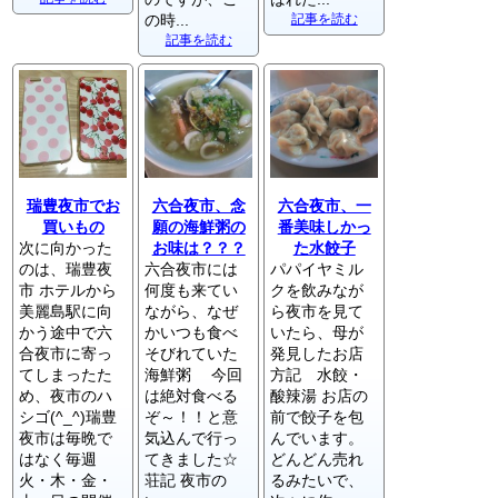
の時...
記事を読む
記事を読む
瑞豊夜市でお
六合夜市、念
六合夜市、一
買いもの
願の海鮮粥の
番美味しかっ
次に向かった
お味は？？？
た水餃子
のは、瑞豊夜
六合夜市には
パパイヤミル
市 ホテルから
何度も来てい
クを飲みなが
美麗島駅に向
ながら、なぜ
ら夜市を見て
かう途中で六
かいつも食べ
いたら、母が
合夜市に寄っ
そびれていた
発見したお店
てしまったた
海鮮粥 今回
方記 水餃・
め、夜市のハ
は絶対食べる
酸辣湯 お店の
シゴ(^_^)瑞豊
ぞ～！！と意
前で餃子を包
夜市は毎晩で
気込んで行っ
んでいます。
はなく毎週
てきました☆
どんどん売れ
火・木・金・
荘記 夜市の
るみたいで、