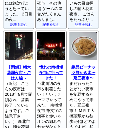
には絶対行こ
夜市 その他
いもの目白押
うと思ってい
編 ゲームの屋
しの輔大花園
ました。 2日目
台がたくさん
夜市。 ごはん
の夜...
ありまし...
をたっぷり...
記事を読む
記事を読む
記事を読む
【閉鎖】輔大
憧れの南機場
絶品ピーナッ
花園夜市～ご
夜市に行って
ツ餅かき氷〜
はん編～
きた！
延三夜市〜
（追記 こち
台北周辺の夜
まだ行ったこ
らの夜市は
市を制覇した
とがない夜市
2018年5月で閉
い！というテ
を制覇するた
鎖され、営業
ーマでやって
めにやって来
終了している
来た、 南機場
た、延三夜
ようです。ご
夜市 筆文字の
市！ ＭＲＴ大
注意下さ
漢字と赤いネ
橋頭駅から徒
い。） 新北市
オンの組み合
歩5分ほどのよ
の 輔大花園
わせがなんと
うですが、私