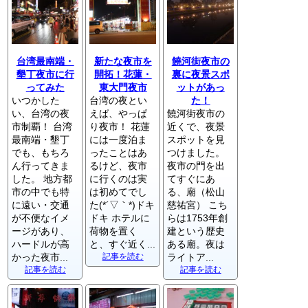
台湾最南端・
新たな夜市を
饒河街夜市の
墾丁夜市に行
開拓！花蓮・
裏に夜景スポ
ってみた
東大門夜市
ットがあっ
いつかした
台湾の夜とい
た！
い、台湾の夜
えば、やっぱ
饒河街夜市の
市制覇！ 台湾
り夜市！ 花蓮
近くで、夜景
最南端・墾丁
には一度泊ま
スポットを見
でも、もちろ
ったことはあ
つけました。
ん行ってきま
るけど、夜市
夜市の門を出
した。 地方都
に行くのは実
てすぐにあ
市の中でも特
は初めてでし
る、廟（松山
に遠い・交通
た(*´▽｀*)ドキ
慈祐宮） こち
が不便なイメ
ドキ ホテルに
らは1753年創
ージがあり、
荷物を置く
建という歴史
ハードルが高
と、すぐ近く...
ある廟。夜は
かった夜市...
記事を読む
ライトア...
記事を読む
記事を読む