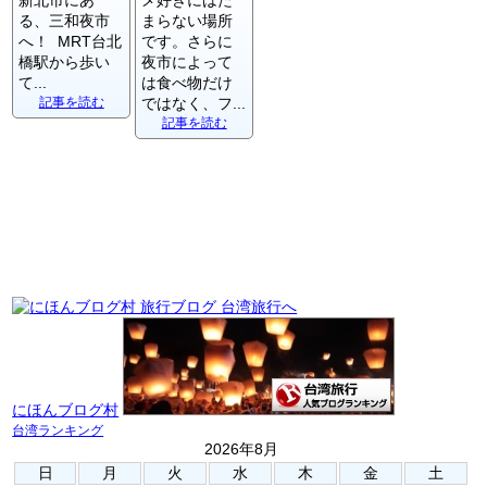
新北市にあ
メ好きにはた
る、三和夜市
まらない場所
へ！ MRT台北
です。さらに
橋駅から歩い
夜市によって
て...
は食べ物だけ
記事を読む
ではなく、フ...
記事を読む
にほんブログ村
台湾ランキング
2026年8月
日
月
火
水
木
金
土