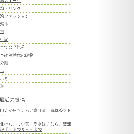
台湾スイーツ
台湾ドリンク
台湾ファッション
台湾本
夜市
旅行記
日本で台湾気分
日本統治時代の建物
未分類
癒し
街歩き
鉄道
最近の投稿
龍山寺からちょっと寄り道、青草茶スト
リート
台北のおいしい黄ニラ水餃子なら、雙連
高記手工水餃＆三五水餃