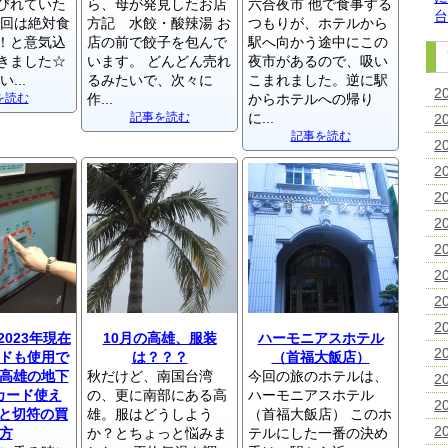
びれていた
ら、母が発見したお店
六合夜市 他で食事する
回は絶対食
方記 水餃・酸辣湯 お
つもりが、ホテルから
！と意気込
店の前で餃子を包んで
駅へ向かう途中にこの
きました☆
います。 どんどん売れ
夜市があるので、吸い
...
るみたいで、次々に
こまれました。逆に駅
2
を読む
作...
からホテルへの帰り
記事を読む
に...
2
記事を読む
2
2
2
2
2
2
2
2
023年現在
10月の高雄、服装
ハーモニアスホテル
2
ドも使用で
は？？？
（首福大飯店）
高雄の地下
秋だけど、南国台湾
今回の旅のホテルは、
2
カード使え
の、更に南部にある高
ハーモニアスホテル
2
Sと切符の買
雄。服はどうしよう
（首福大飯店） このホ
2
方
か？とちょっと悩みま
テルにした一番の決め