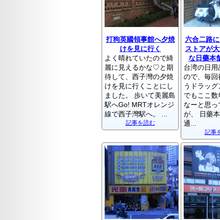
打狗英國領事館へ夕焼
六合二路に
けを見に行く
ストアが大
よく晴れていたので綺
な日藥本
麗に見えるかな♡と期
台湾の日用
待して、西子灣の夕焼
ので、毎回
けを見に行くことにし
うドラッグ
ました。 歩いて美麗島
でもここ数
駅へGo! MRTオレンジ
なーと思っ
線で西子灣駅へ。 ...
が、 日藥本
記事を読む
通...
記事