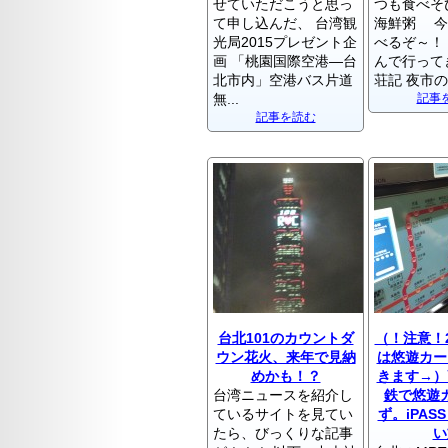
せていただこうと思っ
つも食べそ
て申し込んだ、 台湾観
海鮮粥 今
光局2015プレゼント企
べるぞ～！
画 「桃園国際空港―台
んで行って
北市内」空港バス片道
荘記 夜市のい
無...
記事
記事を読む
台北101のカウントダ
（！注意！2
ウン花火、来年で見納
は悠遊カー
めかも！？
きます→）
台湾ニュースを紹介し
鉄で悠遊
ているサイトを見てい
ず。iPAS
たら、びっくりな記事
い