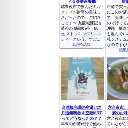
ィ＆香港茶餐廳
唐
瑞豊夜市で飲んだミル
台湾で買っ
クティが衝撃の美味し
にこのお店
さだったので、ご紹介
て、美味し
します☆ 九龍城陳記香
ので行って
港茶の 絲襪奶茶 50
沖縄 酥炸
元 ストッキングミルク
も混んでい
ティーという、すご...
札システム
記事を読む
なのですが、
記事
台湾観光局の空港バス
六合夜市、
片道無料券＆空港MRT
粥のお味
ってどうなったの？？
六合夜市に
年末の台湾旅行で使わ
ていながら