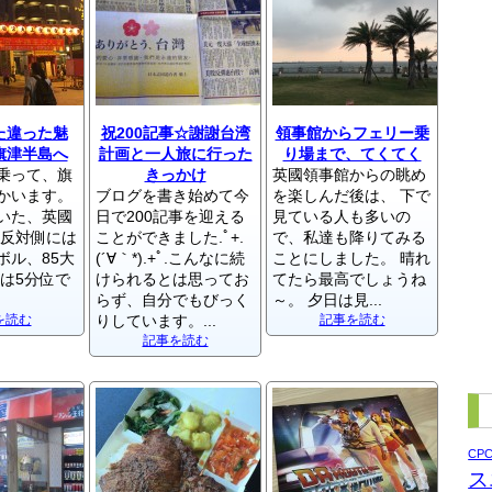
た違った魅
祝200記事☆謝謝台湾
領事館からフェリー乗
旗津半島へ
計画と一人旅に行った
り場まで、てくてく
乗って、旗
きっかけ
英國領事館からの眺め
かいます。
ブログを書き始めて今
を楽しんだ後は、 下で
いた、英國
日で200記事を迎える
見ている人も多いの
 反対側には
ことができました.ﾟ+.
で、私達も降りてみる
ボル、85大
(´∀｀*).+ﾟ.こんなに続
ことにしました。 晴れ
間は5分位で
けられるとは思ってお
てたら最高でしょうね
らず、自分でもびっく
～。 夕日は見...
を読む
りしています。...
記事を読む
記事を読む
CP
ス