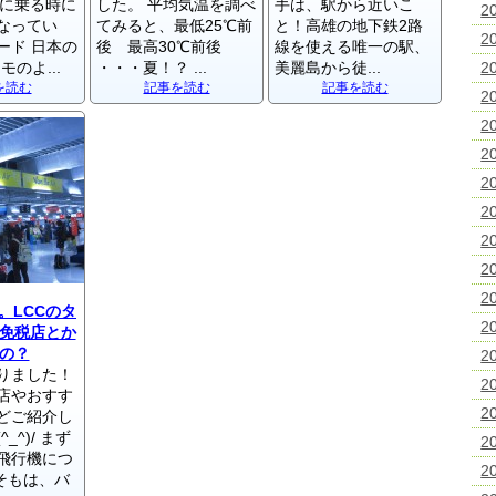
Tに乗る時に
した。 平均気温を調べ
手は、駅から近いこ
2
なってい
てみると、最低25℃前
と！高雄の地下鉄2路
2
ード 日本の
後 最高30℃前後
線を使える唯一の駅、
モのよ...
・・・夏！？ ...
美麗島から徒...
2
を読む
記事を読む
記事を読む
2
2
2
2
2
2
2
2
。LCCのタ
2
免税店とか
の？
2
りました！
2
店やおすす
2
どご紹介し
_^)/ まず
2
飛行機につ
2
もそもは、バ