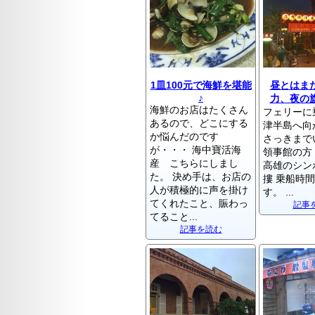
1皿100元で海鮮を堪能
昼とはま
♪
力、夜の
海鮮のお店はたくさん
フェリーに
あるので、どこにする
津半島へ向
か悩んだのです
さっきまで
が・・・ 海中寶活海
領事館の方
産 こちらにしまし
高雄のシン
た。 決め手は、お店の
摟 乗船時
人が積極的に声を掛け
す。 ...
てくれたこと、賑わっ
記事
てること...
記事を読む