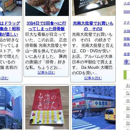
ス
50
ナ
はドラッグ
3泊4日で2回食べに行
光南大批發でお買いも
集合！昭和
ってしまった排骨飯
の その2
水
舗が楽しい
巨大な看板が目立って
光南大批發でお買いも
賛
品が好きな
いた、このお店。 正忠
の その1 の続きで
榮
行ってしま
排骨飯 光南大批發と中
す。 光南大批發と言え
ストア。 中
山一路を挟んでお向か
ば、CD・DVDが安い
老
年で増えた
いにありました。 豚肉
お店。アルバムが大体
車
ているの
の唐揚げ「排骨」好き
日本の半額位で買えま
舗 名前の
な私。ちょうどお...
す。 Da Mouth 大嘴巴
記事を読む
のCDを買い...
を読む
記事を読む