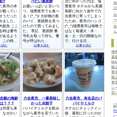
揚げ
べたい葱抓餅
次に向かったのは、瑞
た夜市の本
お腹いっぱいと言いつ
豊夜市 ホテルから美麗
が載ってい
つ、瑞豊夜市でも食べ
島駅に向かう途中で六
台
そうだった
る！(^_^)/ 大好物の葱
合夜市に寄ってしまっ
みました。
のパイ、葱抓餅を見つ
たため、夜市のハシゴ
大魷魚 ここ
けたので買ってみまし
(^_^)瑞豊夜市は毎晩で
る時は番号
た。 李記 葱抓餅 番
はなく毎週火・木・
ん
があるよう
号札を取って待ち、番
金・土・日の開催なの
この時...
号が呼ばれた...
で、行ける日...
を読む
記事を読む
記事を読む
便
嘉
MA
龍
青
龍
青
シ
店
念願の海鮮
六合夜市、一番美味し
六合夜市、有名店のパ
は？？？
かった水餃子
パイヤミルク
は何度も来
パパイヤミルクを飲み
ホテルにチェックイン
、なぜかい
ながら夜市を見ていた
後、最初に行ったのが