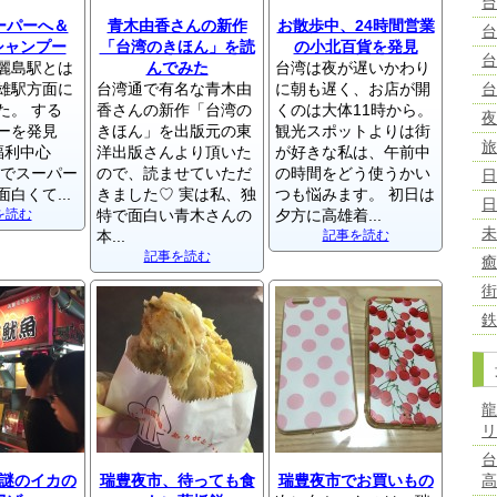
ーパーへ＆
青木由香さんの新作
お散歩中、24時間営業
シャンプー
「台湾のきほん」を読
の小北百貨を発見
麗島駅とは
んでみた
台湾は夜が遅いかわり
雄駅方面に
台湾通で有名な青木由
に朝も遅く、お店が開
た。 する
香さんの新作「台湾の
くのは大体11時から。
ーを発見
きほん」を出版元の東
観光スポットよりは街
全聯福利中心
洋出版さんより頂いた
が好きな私は、午前中
国でスーパー
ので、読ませていただ
の時間をどう使うかい
白くて...
きました♡ 実は私、独
つも悩みます。 初日は
を読む
特で面白い青木さんの
夕方に高雄着...
本...
記事を読む
記事を読む
謎のイカの
瑞豊夜市、待っても食
瑞豊夜市でお買いもの