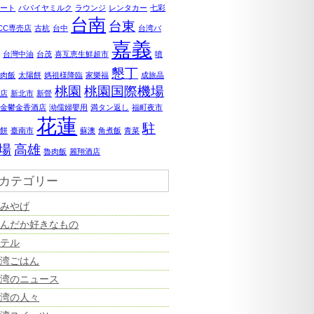
ポート
パパイヤミルク
ラウンジ
レンタカー
七彩
台南
台東
0CC専売店
古杭
台中
台湾バ
嘉義
ナ
台灣中油
台茂
喜互恵生鮮超市
噴
懇丁
鶏肉飯
太陽餅
媽祖様降臨
家樂福
成旅晶
桃園
桃園国際機場
飯店
新北市
新營
美金鬱金香酒店
泑儒婦嬰用
満タン返し
福町夜市
花蓮
駐
婆餅
臺南市
蘇澳
角煮飯
青菜
場
高雄
魯肉飯
麗翔酒店
カテゴリー
おみやげ
なんだか好きなもの
ホテル
台湾ごはん
台湾のニュース
台湾の人々