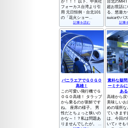
が！！！ 以下、中央社
台北のMR
フォーカス台湾より引
超お世話に
用 元日恒例・台北101
る、悠遊カ
の「花火ショー...
suicaやパス
記事を読む
記事
バニラエアでＧＯＧＯ
素朴な疑問
高雄！
ーミナルに
この可愛い飛行機でＧ
ある
ＯＧＯ高雄！ タラップ
高雄から戻
から乗るのが新鮮です
美味しいお
ね。 座席の様子。 男
めの場所な
性だとちょっと狭いの
ていきます(^
かな～！？私は問題あ
は、今回の
りませんでしたが。 ...
いて♪ そ