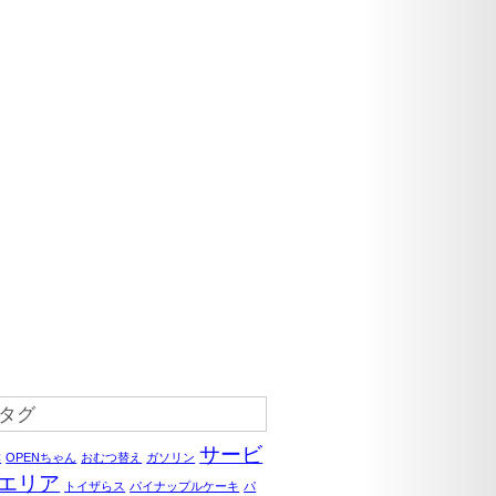
タグ
サービ
C
OPENちゃん
おむつ替え
ガソリン
エリア
トイザらス
パイナップルケーキ
パ