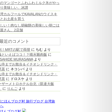
旬のマンゴーとふわふわミルク氷がやっ
ぱり美味しい、冰讃
湾カルフールでKAVALANのウイスキ
ーとお土産を買う
珍しい！肉なし胡椒餅の美味しい朝ごは
屋さん、2店舗
最近のコメント
利！MRTの駅で両替
に
ちむ
より
義といえばココ！？噴水雞肉飯
に
SAHIDE MURASAWA
より
山寺までお散歩＆イチオシドリンク・
草茶
に
ネコシバ
より
山寺までお散歩＆イチオシドリンク・
草茶
に
ドロスケ
より
ーザーメトロホテル台北（凱達大飯
）
に
りんご
より
にほんブログ村