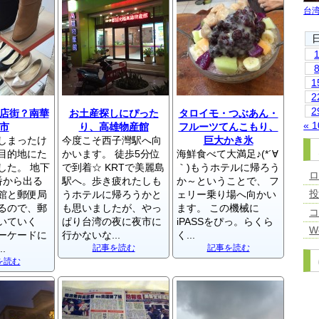
台
1
2
2
店街？南華
お土産探しにぴった
タロイモ・つぶあん・
« 
市
り、高雄物産館
フルーツてんこもり、
しまったけ
今度こそ西子灣駅へ向
巨大かき氷
目的地にた
かいます。 徒歩5分位
海鮮食べて大満足♪(*´∀
した。 地下
で到着☆ KRTで美麗島
｀)もうホテルに帰ろう
番から出る
駅へ。歩き疲れたしも
か～ということで、 フ
館と郵便局
うホテルに帰ろうかと
ェリー乗り場へ向かい
るので、郵
も思いましたが、やっ
ます。 この機械に
いていく
ぱり台湾の夜に夜市に
iPASSをぴっ。らくら
W
ーケードに
行かないな...
く...
.
記事を読む
記事を読む
を読む