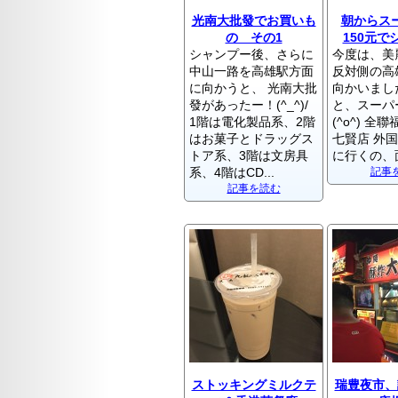
光南大批發でお買いも
朝からス
の その1
150元で
シャンプー後、さらに
今度は、美
中山一路を高雄駅方面
反対側の高
に向かうと、 光南大批
向かいまし
發があったー！(^_^)/
と、スーパ
1階は電化製品系、2階
(^o^) 
はお菓子とドラッグス
七賢店 外
トア系、3階は文房具
に行くの、面
系、4階はCD...
記事
記事を読む
ストッキングミルクテ
瑞豊夜市、