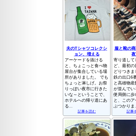
夫のTシャツコレクシ
服と靴の商
ョン、増える
夜
アーケードを抜ける
寄り道して
と、ちょこっと食べ物
ど、最初の
屋台が集合している場
どりつきま
所がありました。 でも
鉄の出口6
ちょっと淋しげ。お祭
と高雄物産
りっぽい夜市に行きた
が並んでい
いな～ということで、
便局側に歩
ホテルへの帰り道にあ
と、このア
る...
ぶつかりま..
記事を読む
記事