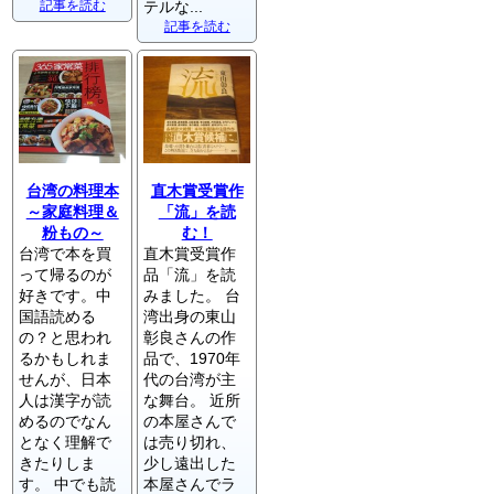
記事を読む
テルな...
記事を読む
台湾の料理本
直木賞受賞作
～家庭料理＆
「流」を読
粉もの～
む！
台湾で本を買
直木賞受賞作
って帰るのが
品「流」を読
好きです。中
みました。 台
国語読める
湾出身の東山
の？と思われ
彰良さんの作
るかもしれま
品で、1970年
せんが、日本
代の台湾が主
人は漢字が読
な舞台。 近所
めるのでなん
の本屋さんで
となく理解で
は売り切れ、
きたりしま
少し遠出した
す。 中でも読
本屋さんでラ