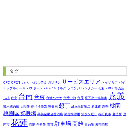
タグ
サービスエリア
CPC
OPENちゃん
おむつ替え
ガソリン
トイザらス
パイ
ナップルケーキ
パスポート
パパイヤミルク
ラウンジ
レンタカー
七彩500CC専売店
嘉義
台南
台東
古杭
台中
台湾バナナ
台灣中油
台茂
喜互恵生鮮超市
懇丁
桃園
噴水鶏肉飯
太陽餅
媽祖様降臨
家樂福
成旅晶賛飯店
新北市
新營
桃園国際機場
榮美金鬱金香酒店
泑儒婦嬰用
満タン返し
福町夜市
老婆餅
臺
花蓮
駐車場
高雄
南市
蘇澳
角煮飯
青菜
魯肉飯
麗翔酒店