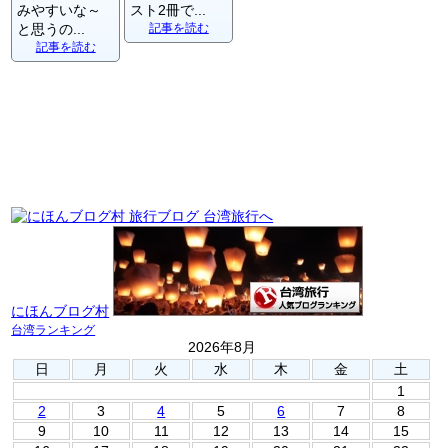
みやすいな～
スト2冊で...
と思うの...
記事を読む
記事を読む
にほんブログ村
台湾ランキング
2026年8月
日
月
火
水
木
金
土
1
2
3
4
5
6
7
8
9
10
11
12
13
14
15