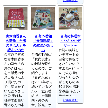
記事を読む
青木由香さん
台湾TV番組
台湾の料理本
の新作「台湾
「食尚玩家」
～ひんやりデ
のきほん」を
の雑誌が楽し
ザート～
読んでみた
い
台湾の美味し
台湾通で有名
台湾のTV番組
いデザートを
な青木由香さ
「食尚玩家」
自宅で再現で
んの新作「台
の雑誌が良か
きたらいいで
湾のきほん」
ったので、ご
すよね～( ´ ▽ `
を出版元の東
紹介します！
)ﾉ そんな時に
洋出版さんよ
「食尚玩家」
ぴったりなの
り頂いたの
は2007年から
がこちらの本
で、読ませて
続いているグ
60道透心涼消
いただきまし
ルメ・旅行番
暑冰品 冷たい
た♡ 実は私、
組で、台湾国
デザート...
独特で面白い
内・外の美
記事を読む
青木さんの本...
食、観光、ホ