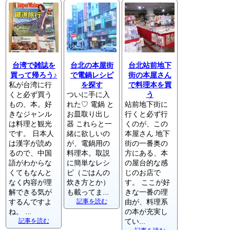
台湾で雑誌を
台北の本屋街
台北站前地下
買って帰ろう♪
で電鍋レシピ
街の本屋さん
私が台湾に行
を探す
で料理本を買
くと必ず買う
ついに手に入
う
もの、本。好
れた♡ 電鍋 と
站前地下街に
きなジャンル
お皿取り出し
行くと必ず行
は料理と観光
器 これらと一
くのが、この
です。 日本人
緒に欲しいの
本屋さん 地下
は漢字が読め
が、電鍋用の
街の一番奥の
るので、中国
料理本。取説
方にある、本
語がわからな
に簡単なレシ
の屋台的な感
くてもなんと
ピ（ごはんの
じのお店で
なく内容が理
炊き方とか）
す。 ここが好
解できる気が
も載ってま...
きな一番の理
するんですよ
記事を読む
由が、料理系
ね。 ...
の本が充実し
記事を読む
てい...