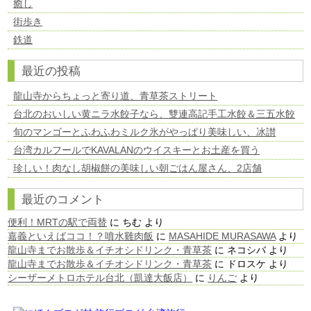
癒し
街歩き
鉄道
最近の投稿
龍山寺からちょっと寄り道、青草茶ストリート
台北のおいしい黄ニラ水餃子なら、雙連高記手工水餃＆三五水餃
旬のマンゴーとふわふわミルク氷がやっぱり美味しい、冰讃
台湾カルフールでKAVALANのウイスキーとお土産を買う
珍しい！肉なし胡椒餅の美味しい朝ごはん屋さん、2店舗
最近のコメント
便利！MRTの駅で両替
に
ちむ
より
嘉義といえばココ！？噴水雞肉飯
に
MASAHIDE MURASAWA
より
龍山寺までお散歩＆イチオシドリンク・青草茶
に
ネコシバ
より
龍山寺までお散歩＆イチオシドリンク・青草茶
に
ドロスケ
より
シーザーメトロホテル台北（凱達大飯店）
に
りんご
より