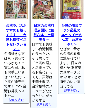
台湾ラボのお
日本の台湾料
台湾の看板フ
すすめも載っ
理店開拓に便
ァン必見の
てます！～台
利な本～台湾
本〜タイポさ
湾お得技ベス
美食～
んぽ 台湾を
トセレクショ
日本でも美味
ゆく〜
ン～
しい台湾料理
なぜか、昔か
台湾好きな方
が食べたい。
ら台湾の看板
はもう買って
そう思って
に魅かれてい
いるかも！？
「台湾料理」
ます。 日立冷
実は今回、私
と名乗ってい
機とか 友露安
もお手伝いさ
るお店に行っ
の傘マークと
せていただい
ても、実際は
か ネオンとか
た本が発売中
中華全般で、
街中のいい味
です！(*‘∀‘) 台
台湾独特のメ
出してる...
湾お得技ベス
ニューがなか
記事を読む
トセ...
ったり。がっ
記事を読む
かりする...
記事を読む