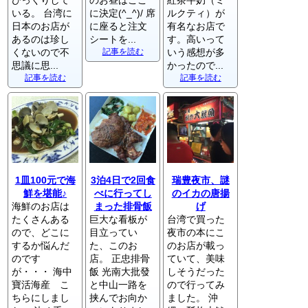
びっくりして
のお昼はここ
紅茶牛奶（ミ
いる。 台湾に
に決定(^_^)/ 席
ルクティ）が
日本のお店が
に座ると注文
有名なお店で
あるのは珍し
シートを...
す。高いって
くないので不
記事を読む
いう感想が多
思議に思...
かったので...
記事を読む
記事を読む
1皿100元で海
3泊4日で2回食
瑞豊夜市、謎
鮮を堪能♪
べに行ってし
のイカの唐揚
海鮮のお店は
まった排骨飯
げ
たくさんある
巨大な看板が
台湾で買った
ので、どこに
目立ってい
夜市の本にこ
するか悩んだ
た、このお
のお店が載っ
のです
店。 正忠排骨
ていて、美味
が・・・ 海中
飯 光南大批發
しそうだった
寶活海産 こ
と中山一路を
ので行ってみ
ちらにしまし
挟んでお向か
ました。 沖