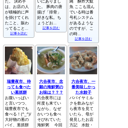
た。 決め手
いにありまし
縄 酥炸大魷
は、お店の人
た。 豚肉の唐
魚 ここも混ん
が積極的に声
揚げ「排骨」
でいる時は番
を掛けてくれ
好きな私。ち
号札システム
たこと、賑わ
ょうどお...
があるような
ってること...
記事を読む
のですが、こ
記事を読む
の時...
記事を読む
瑞豊夜市、待
六合夜市、念
六合夜市、一
っても食べた
願の海鮮粥の
番美味しかっ
い葱抓餅
お味は？？？
た水餃子
お腹いっぱい
六合夜市には
パパイヤミル
と言いつつ、
何度も来てい
クを飲みなが
瑞豊夜市でも
ながら、なぜ
ら夜市を見て
食べる！(^_^)/
かいつも食べ
いたら、母が
大好物の葱の
そびれていた
発見したお店
パイ、葱抓餅
海鮮粥 今回
方記 水餃・