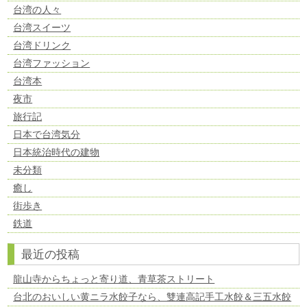
台湾の人々
台湾スイーツ
台湾ドリンク
台湾ファッション
台湾本
夜市
旅行記
日本で台湾気分
日本統治時代の建物
未分類
癒し
街歩き
鉄道
最近の投稿
龍山寺からちょっと寄り道、青草茶ストリート
台北のおいしい黄ニラ水餃子なら、雙連高記手工水餃＆三五水餃