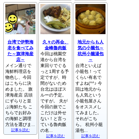
台湾で伊勢海
久々の再会、
地元からも人
老を食べてみ
金峰魯肉飯
気の小籠包～
た～旗津海産
今回は桃園空
杭州小籠湯包
店～
港から台湾を
～
メイン通りで
東回りでぐる
台湾といえば
海鮮料理店を
っと1周する予
小籠包！って
物色し、今回
定ですが、時
くらい有名で
はこちらに決
間がないため
すよね(^^♪ 今
めました。 旗
台北はほぼス
回は地元から
津海産店 店頭
ルーの予定。
も人気という
にずらりと並
ですが。 夫が
小籠包屋さん
ぶ海鮮たち こ
今回の旅でこ
をオススメし
ちらでお好み
こだけは外せ
てみました。
の海鮮と調理
ない！と言っ
それがこち
方法を選びま...
ている魯肉飯
ら。 杭州小籠
記事を読む
の名...
湯包...
記事を読む
記事を読む