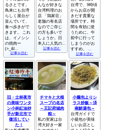
るさとです。
んなが好きな
台湾で、9時頃
鳥来にも台湾
台湾料理のお
からお店が開
らしく屋台が
店 「鶏家荘」
きだす貴重な
並んでいて、
老舗の有名店
場所です。時
食べ歩きがで
なのでご存じ
間を有効に使
きます。 これ
の方も多いで
うために、午
は、イノシシ
しょうか。日
前中に行って
の焼肉ー
本人に人気の...
しまうのがお
(>_&l...
記事を読む
すすめ。 ...
記事を読む
記事を読む
旧・士林夜市
チマキと大根
小籠包よりシ
の美味ワンタ
スープの名店
ラス炒飯～済
ン小林紅油抄
～王記府城肉
南鮮湯包～
手が新北市で
粽～
台湾ガイドで
復活してい
私の実家は台
小籠包が美味
た！
湾大好き一家
しいお店とし