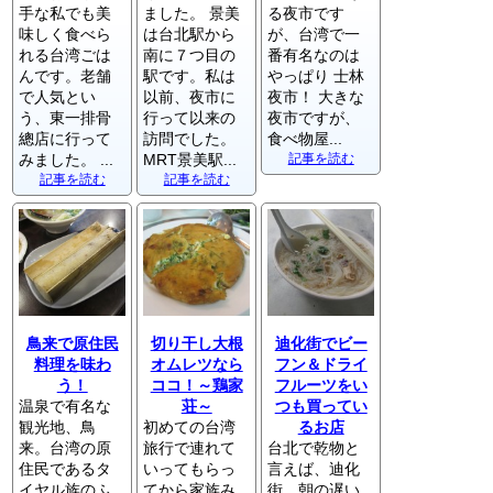
手な私でも美
ました。 景美
る夜市です
味しく食べら
は台北駅から
が、台湾で一
れる台湾ごは
南に７つ目の
番有名なのは
んです。老舗
駅です。私は
やっぱり 士林
で人気とい
以前、夜市に
夜市！ 大きな
う、東一排骨
行って以来の
夜市ですが、
總店に行って
訪問でした。
食べ物屋...
みました。 ...
MRT景美駅...
記事を読む
記事を読む
記事を読む
鳥来で原住民
切り干し大根
迪化街でビー
料理を味わ
オムレツなら
フン＆ドライ
う！
ココ！～鶏家
フルーツをい
温泉で有名な
荘～
つも買ってい
観光地、鳥
初めての台湾
るお店
来。台湾の原
旅行で連れて
台北で乾物と
住民であるタ
いってもらっ
言えば、迪化
イヤル族のふ
てから家族み
街。朝の遅い