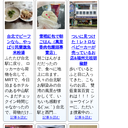
台北でビーフ
雪裡紅包で朝
ついに見つけ
ンなら、やっ
ごはん（萬里
た！レトロな
ぱり民樂旗魚
香肉包饅頭專
ベビーカーが
米粉湯
賣店）
売っているお
ふたたび台北
朝ごはんがま
店&福州元祖胡
駅に戻り、 ロ
だだったの
椒餅
ッカーから荷
で、食べに地
歩いていると
物を出して、
上に出ます。
ふと目に入っ
MRTで、今日
久々の台北駅
てきた、こち
泊まるホテル
お馴染みの台
らのお店。 雙
のある中山駅
湾の風景が懐
藍童装百貨 こ
へ まだチェッ
かしくて、い
れは！！！ シ
クイン時間じ
ちいち感動す
ョーウインド
ゃなかったの
る(´;ω;｀) 台北
ーに、ただい
で、荷物だけ...
駅と西門...
ま捜索中の...
記事を読む
記事を読む
記事を読む