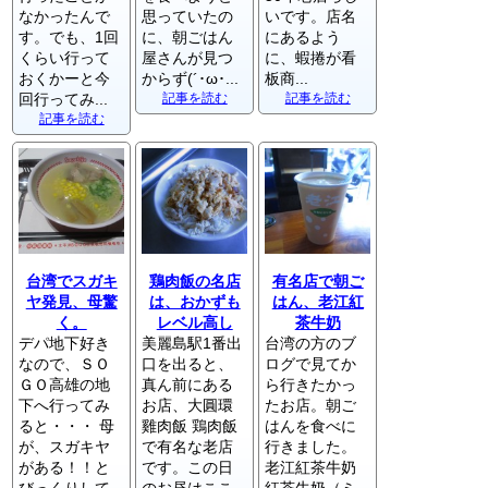
なかったんで
思っていたの
いです。店名
す。でも、1回
に、朝ごはん
にあるよう
くらい行って
屋さんが見つ
に、蝦捲が看
おくかーと今
からず(´･ω･...
板商...
回行ってみ...
記事を読む
記事を読む
記事を読む
台湾でスガキ
鶏肉飯の名店
有名店で朝ご
ヤ発見、母驚
は、おかずも
はん、老江紅
く。
レベル高し
茶牛奶
デパ地下好き
美麗島駅1番出
台湾の方のブ
なので、ＳＯ
口を出ると、
ログで見てか
ＧＯ高雄の地
真ん前にある
ら行きたかっ
下へ行ってみ
お店、大圓環
たお店。朝ご
ると・・・ 母
雞肉飯 鶏肉飯
はんを食べに
が、スガキヤ
で有名な老店
行きました。
がある！！と
です。この日
老江紅茶牛奶