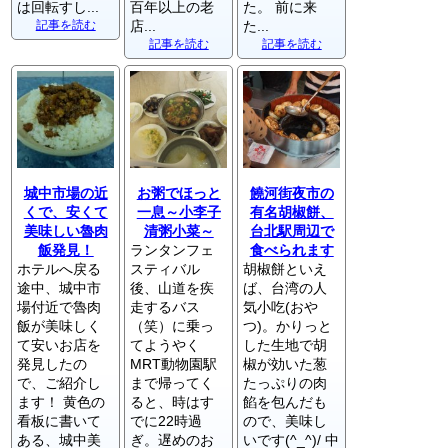
は回転すし...
百年以上の老
た。 前に来
記事を読む
店...
た...
記事を読む
記事を読む
城中市場の近
お粥でほっと
饒河街夜市の
くで、安くて
一息～小李子
有名胡椒餅、
美味しい魯肉
清粥小菜～
台北駅周辺で
飯発見！
ランタンフェ
食べられます
ホテルへ戻る
スティバル
胡椒餅といえ
途中、城中市
後、山道を疾
ば、台湾の人
場付近で魯肉
走するバス
気小吃(おや
飯が美味しく
（笑）に乗っ
つ)。かりっと
て安いお店を
てようやく
した生地で胡
発見したの
MRT動物園駅
椒が効いた葱
で、ご紹介し
まで帰ってく
たっぷりの肉
ます！ 黄色の
ると、時はす
餡を包んだも
看板に書いて
でに22時過
ので、美味し
ある、城中美
ぎ。遅めのお
いです(^_^)/ 中