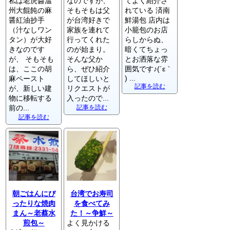
私は老虎醬溫
なのですが、
てよく紹介さ
州大餛飩の麻
そもそもは父
れている 済南
醤紅油抄手
が台湾好きで
鮮湯包 店内は
（汁なしワン
家族を連れて
小籠包のお店
タン）が大好
行ってくれた
らしからぬ、
きなのです
のが始まり。
暗くてちょっ
が、 そもそも
そんな父か
とお洒落な雰
は、ここの胡
ら、ぜひ紹介
囲気です♪(´ε｀
) ...
麻ペースト
してほしいと
記事を読む
が、新しい建
リクエストが
物に移転する
入ったので...
前の...
記事を読む
記事を読む
朝ごはんにぴ
台湾でお寿司
ったりな焼肉
を食べてみ
まん～老蔡水
た！～争鮮～
煎包～
よく見かける