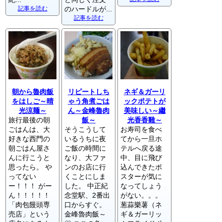
記事を読む
のハードルが...
記事を読む
朝から魯肉飯
リピートしち
ネギ＆ガーリ
をはしご～晴
ゃう角煮ごは
ックポテトが
光涼麺～
ん～金峰魯肉
美味しい～繼
旅行最後の朝
飯～
光香香雞～
ごはんは、大
そうこうして
お寿司を食べ
好きな西門の
いるうちに夜
てから一旦ホ
朝ごはん屋さ
ご飯の時間に
テルへ戻る途
んに行こうと
なり、大ファ
中、目に飛び
思ったら。 や
ンのお店に行
込んできたポ
ってない
くことにしま
スターが気に
ー！！！ がー
した。 中正紀
なってしょう
ん！！！！！
念堂駅、2番出
がない。。。
「肉包饅頭専
口からすぐ。
葱蒜樂薯（ネ
売店」という
金峰魯肉飯～
ギ＆ガーリッ