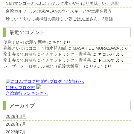
旬のマンゴーとふわふわミルク氷がやっぱり美味しい、冰讃
台湾カルフールでKAVALANのウイスキーとお土産を買う
珍しい！肉なし胡椒餅の美味しい朝ごはん屋さん、2店舗
最近のコメント
便利！MRTの駅で両替
に
ちむ
より
嘉義といえばココ！？噴水雞肉飯
に
MASAHIDE MURASAWA
より
龍山寺までお散歩＆イチオシドリンク・青草茶
に
ネコシバ
より
龍山寺までお散歩＆イチオシドリンク・青草茶
に
ドロスケ
より
シーザーメトロホテル台北（凱達大飯店）
に
りんご
より
にほんブログ村
台湾旅行ランキングへ
アーカイブ
2026年8月
2026年7月
2023年7月