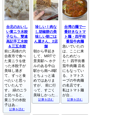
台北のおいし
珍しい！肉な
台湾の麺で一
い黄ニラ水餃
し胡椒餅の美
番好きなトマ
子なら、雙連
味しい朝ごは
ト麺・四平街
高記手工水餃
ん屋さん、2店
番茄牛肉麺
＆三五水餃
舗
急いでいたの
前に高雄の六
朝から早起き
は、ここに来
合夜市で食べ
して、MRTで
るためだっ
た黄ニラを使
景美駅へ ホテ
た！ 四平街番
った水餃子が
ルのある中山
茄牛肉麺 店名
美味し過ぎ
駅から南へ8駅
にもなってい
て、ずっと食
とちょっと遠
る、トマトス
べたいと思っ
めではありま
ープの牛肉麺
ていたんで
すが、 前に行
の名店です。
す。 緑のニラ
って、すごく
私はトマト麺
と比べると、
美味しかった...
が台...
黄ニラの水餃
記事を読む
記事を読む
子はあ...
記事を読む