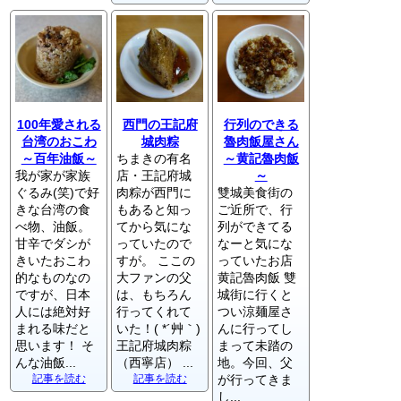
100年愛される
西門の王記府
行列のできる
台湾のおこわ
城肉粽
魯肉飯屋さん
～百年油飯～
ちまきの有名
～黄記魯肉飯
我が家が家族
店・王記府城
～
ぐるみ(笑)で好
肉粽が西門に
雙城美食街の
きな台湾の食
もあると知っ
ご近所で、行
べ物、油飯。
てから気にな
列ができてる
甘辛でダシが
っていたので
なーと気にな
きいたおこわ
すが。 ここの
っていたお店
的なものなの
大ファンの父
黄記魯肉飯 雙
ですが、日本
は、もちろん
城街に行くと
人には絶対好
行ってくれて
つい涼麺屋さ
まれる味だと
いた！( *´艸｀)
んに行ってし
思います！ そ
王記府城肉粽
まって未踏の
んな油飯...
（西寧店） ...
地。今回、父
記事を読む
記事を読む
が行ってきま
し...