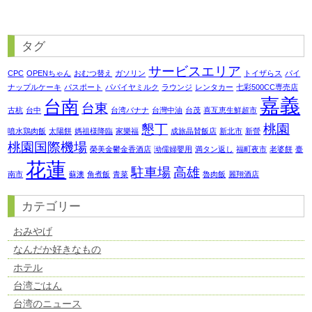
タグ
サービスエリア
CPC
OPENちゃん
おむつ替え
ガソリン
トイザらス
パイ
ナップルケーキ
パスポート
パパイヤミルク
ラウンジ
レンタカー
七彩500CC専売店
嘉義
台南
台東
古杭
台中
台湾バナナ
台灣中油
台茂
喜互恵生鮮超市
懇丁
桃園
噴水鶏肉飯
太陽餅
媽祖様降臨
家樂福
成旅晶賛飯店
新北市
新營
桃園国際機場
榮美金鬱金香酒店
泑儒婦嬰用
満タン返し
福町夜市
老婆餅
臺
花蓮
駐車場
高雄
南市
蘇澳
角煮飯
青菜
魯肉飯
麗翔酒店
カテゴリー
おみやげ
なんだか好きなもの
ホテル
台湾ごはん
台湾のニュース