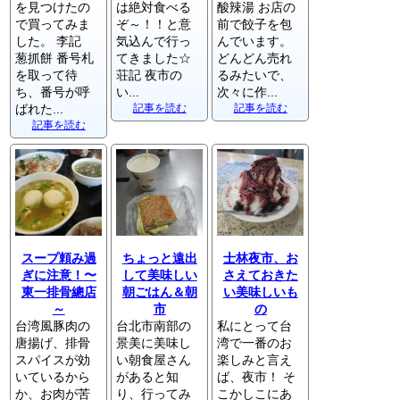
を見つけたの
は絶対食べる
酸辣湯 お店の
で買ってみま
ぞ～！！と意
前で餃子を包
した。 李記
気込んで行っ
んでいます。
葱抓餅 番号札
てきました☆
どんどん売れ
を取って待
荘記 夜市の
るみたいで、
ち、番号が呼
い...
次々に作...
ばれた...
記事を読む
記事を読む
記事を読む
スープ頼み過
ちょっと遠出
士林夜市、お
ぎに注意！〜
して美味しい
さえておきた
東一排骨總店
朝ごはん＆朝
い美味しいも
～
市
の
台湾風豚肉の
台北市南部の
私にとって台
唐揚げ、排骨
景美に美味し
湾で一番のお
スパイスが効
い朝食屋さん
楽しみと言え
いているから
があると知
ば、夜市！ そ
か、お肉が苦
り、行ってみ
こかしこにあ