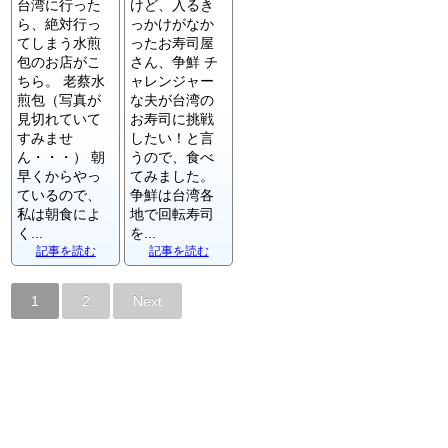
台湾に行った
けど、入るき
ら、絶対行っ
っかけがなか
てしまう水煎
ったお寿司屋
包のお店がこ
さん、争鮮 チ
ちら。 老蔡水
ャレンジャー
煎包（写真が
な夫が台湾の
見切れていて
お寿司に挑戦
すみませ
したい！と言
ん・・・） 朝
うので、食べ
早くからやっ
てみました。
ているので、
争鮮は台湾各
私は朝食によ
地で回転寿司
く...
を...
記事を読む
記事を読む
1
2
Next