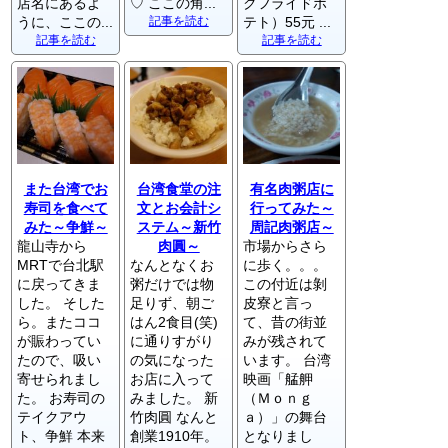
店名にあるよ
♡ ここの角...
クフライドポ
うに、ここの...
記事を読む
テト）55元 ...
記事を読む
記事を読む
また台湾でお
台湾食堂の注
有名肉粥店に
寿司を食べて
文とお会計シ
行ってみた～
みた～争鮮～
ステム～新竹
周記肉粥店～
龍山寺から
肉圓～
市場からさら
MRTで台北駅
なんとなくお
に歩く。。。
に戻ってきま
粥だけでは物
この付近は剝
した。 そした
足りず、朝ご
皮寮と言っ
ら。またココ
はん2食目(笑)
て、昔の街並
が賑わってい
に通りすがり
みが残されて
たので、吸い
の気になった
います。 台湾
寄せられまし
お店に入って
映画「艋舺
た。 お寿司の
みました。 新
（Ｍｏｎｇ
テイクアウ
竹肉圓 なんと
ａ）」の舞台
ト、争鮮 本来
創業1910年。
となりまし