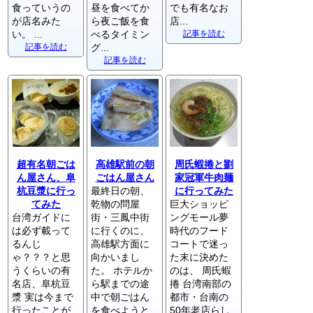
食っていうの
昼を食べてか
でも有名なお
が店名みた
ら夜ご飯を食
店...
い。 ...
べるタイミン
記事を読む
記事を読む
グ...
記事を読む
超有名朝ごは
高雄駅前の朝
周氏蝦捲と劉
ん屋さん、阜
ごはん屋さん
家冠軍牛肉麺
杭豆漿に行っ
最終日の朝、
に行ってみた
てみた
乾物の問屋
巨大ショッピ
台湾ガイドに
街・三鳳中街
ングモール夢
は必ず載って
に行くのに、
時代のフード
るんじ
高雄駅方面に
コートで迷っ
ゃ？？？と思
向かいまし
た末に決めた
うくらいの有
た。 ホテルか
のは、 周氏蝦
名店、阜杭豆
ら駅までの途
捲 台湾南部の
漿 実は今まで
中で朝ごはん
都市・台南の
行ったことが
を食べようと
50年老店らし