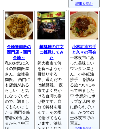
記事を読む
金峰魯肉飯の
鹹酥雞の注文
小林紅油抄手
西門店～西門
に挑戦してみ
と久々の再会
金峰～
た
士林夜市にあ
私のお気に入
師大夜市で何
った美味しい
りの魯肉飯屋
を食べようか
ワンタン屋さ
さん、金峰魯
目移りする
ん、小林紅油
肉飯。 西門に
中、選んだの
抄手 を訪ね
も店舗がある
は鹹酥雞。 夜
る旅 ついにや
らしい！と気
市でよく見か
って来ました
になっていた
ける台湾の揚
♡ 予想外にポ
ので、調査し
げ物です。自
ップな店内 奥
てもらいまし
分で具材を選
に飾られてい
た☆ 西門金峰
んで、その場
る、かつての
若者の街にあ
で揚げてもら
士林夜市での
るから？中正
います。滷味
写真...
紀...
と同じく注文
記事を読む