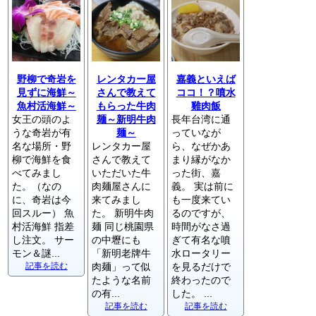
野柳で奇岩を
レンタカー屋
嘉義といえば
見ずに海鮮～
さんで教えて
ココ！？噴水
魚村活海鮮～
もらった牛肉
雞肉飯
女王の頭のよ
麺～新明牛肉
長年台湾に通
うな奇岩が有
麺～
っていなが
名な場所・野
レンタカー屋
ら、なぜかあ
柳で海鮮を食
さんで教えて
まり縁がなか
べてみまし
いただいた牛
った街、嘉
た。（なの
肉麺屋さんに
義。 実は前に
に、奇岩は今
来てみまし
も一度来てい
回スルー） 魚
た。 新明牛肉
るのですが、
村活海鮮 指差
麺 同じ桃園県
時間がなさ過
し注文。 サー
の中壢にも
ぎて有名な噴
モン＆謎...
「新明老牌牛
水ロータリー
記事を読む
肉麺」って似
を見るだけで
たような名前
終わったので
の有...
した。 ...
記事を読む
記事を読む