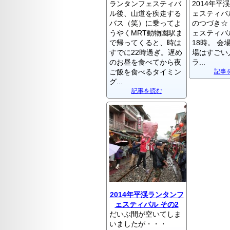
ランタンフェスティバ
2014年平
ル後、山道を疾走する
ェスティバ
バス（笑）に乗ってよ
のつづき☆
うやくMRT動物園駅ま
ェスティバ
で帰ってくると、時は
18時。 会
すでに22時過ぎ。遅め
場はすごい
のお昼を食べてから夜
ラ...
ご飯を食べるタイミン
記事
グ...
記事を読む
2014年平渓ランタンフ
ェスティバル その2
だいぶ間が空いてしま
いましたが・・・