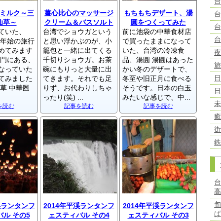
ミルク～三
薑心比心のマッサージ
もちもちデザート、湯
仙草～
クリーム＆バスソルト
圓をつくってみた
ていた、
台湾でショウガという
前に池袋の中華食材店
末年始の旅行
と思い浮かぶのが、小
で買ったままになって
めてみます
籠包と一緒に出てくる
いた、台湾の冷凍食
西門にある、
千切りショウガ。お茶
品、湯圓 湯圓はあった
なっていた
碗にもりっと大量に出
かい冬のデザートで、
てみました
てきます。それでも足
冬至や旧正月に食べる
草 中華圏
りず、お代わりしちゃ
そうです。日本の白玉
ったり(笑) ...
みたいな感じで、中...
を読む
記事を読む
記事を読む
渓ランタンフ
2014年平渓ランタンフ
2014年平渓ランタンフ
ル その5
ェスティバル その4
ェスティバル その3