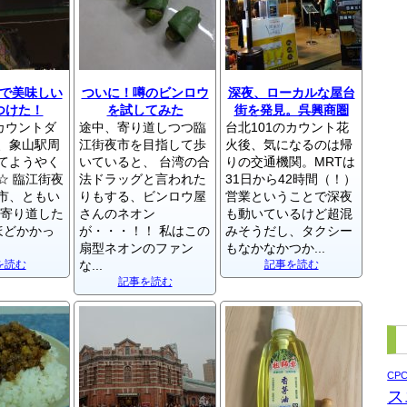
で美味しい
ついに！噂のビンロウ
深夜、ローカルな屋台
つけた！
を試してみた
街を発見。呉興商圏
のカウントダ
途中、寄り道しつつ臨
台北101のカウント花
、象山駅周
江街夜市を目指して歩
火後、気になるのは帰
てようやく
いていると、 台湾の合
りの交通機関。MRTは
☆ 臨江街夜
法ドラッグと言われた
31日から42時間（！）
市、ともい
りもする、ビンロウ屋
営業ということで深夜
、寄り道した
さんのネオン
も動いているけど超混
ほどかかっ
が・・・！！ 私はこの
みそうだし、タクシー
扇型ネオンのファン
もなかなかつか...
を読む
な...
記事を読む
記事を読む
CP
ス