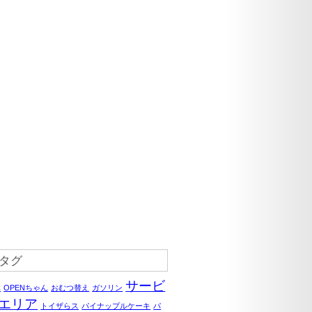
タグ
サービ
C
OPENちゃん
おむつ替え
ガソリン
エリア
トイザらス
パイナップルケーキ
パ