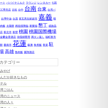
ポート
パパイヤミルク
ラウンジ
レンタカー
七彩
台南
台東
0CC専売店
古杭
台中
台湾バ
嘉義
ナ
台灣中油
台茂
喜互恵生鮮超市
噴
懇丁
鶏肉飯
太陽餅
媽祖様降臨
家樂福
成旅晶
桃園
桃園国際機場
飯店
新北市
新營
美金鬱金香酒店
泑儒婦嬰用
満タン返し
福町夜市
花蓮
駐
婆餅
臺南市
蘇澳
角煮飯
青菜
場
高雄
魯肉飯
麗翔酒店
カテゴリー
おみやげ
なんだか好きなもの
ホテル
台湾ごはん
台湾のニュース
台湾の人々