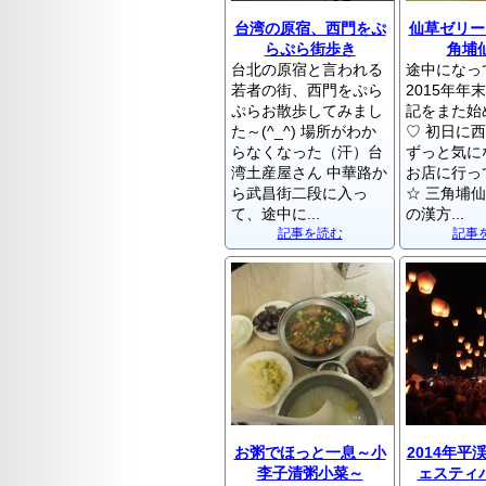
台湾の原宿、西門をぷ
仙草ゼリー
らぷら街歩き
角埔
台北の原宿と言われる
途中になっ
若者の街、西門をぷら
2015年年
ぷらお散歩してみまし
記をまた始
た～(^_^) 場所がわか
♡ 初日に
らなくなった（汗）台
ずっと気に
湾土産屋さん 中華路か
お店に行っ
ら武昌街二段に入っ
☆ 三角埔仙
て、途中に...
の漢方...
記事を読む
記事
お粥でほっと一息～小
2014年平
李子清粥小菜～
ェスティバ