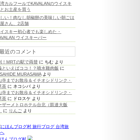
湾カルフールでKAVALANのウイスキ
ーとお土産を買う
珍しい！肉なし胡椒餅の美味しい朝ごは
屋さん、2店舗
ウイスキー初心者でも楽しめた・
AVALAN ウイスキーバー
最近のコメント
利！MRTの駅で両替
に
ちむ
より
義といえばココ！？噴水雞肉飯
に
SAHIDE MURASAWA
より
山寺までお散歩＆イチオシドリンク・
草茶
に
ネコシバ
より
山寺までお散歩＆イチオシドリンク・
草茶
に
ドロスケ
より
ーザーメトロホテル台北（凱達大飯
）
に
りんご
より
にほんブログ村