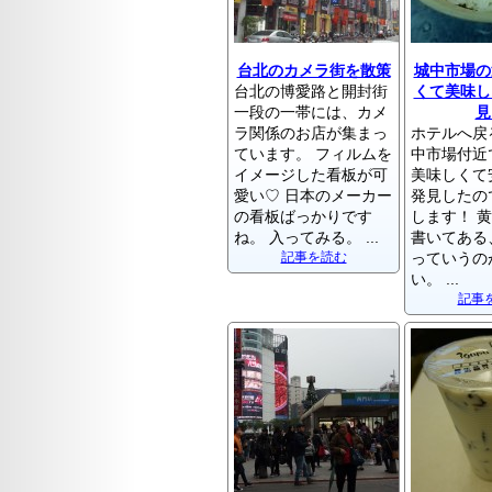
台北のカメラ街を散策
城中市場の
台北の博愛路と開封街
くて美味し
一段の一帯には、カメ
見
ラ関係のお店が集まっ
ホテルへ戻
ています。 フィルムを
中市場付近
イメージした看板が可
美味しくて
愛い♡ 日本のメーカー
発見したの
の看板ばっかりです
します！ 
ね。 入ってみる。 ...
書いてある
記事を読む
っていうの
い。 ...
記事