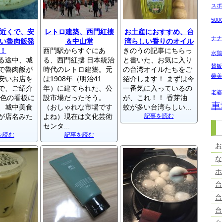
ス
50
近くで、安
レトロ建築、西門紅摟
お土産におすすめ、台
ナ
い魯肉飯発
＆中山堂
湾らしい香りのオイル
！
西門駅からすぐにあ
きのうの記事にちらっ
水
る途中、城
る、西門紅摟 日本統治
と書いた、お気に入り
賛
で魯肉飯が
時代のレトロ建築。元
の台湾オイルたちをご
榮
安いお店を
は1908年（明治41
紹介します！ まずは今
で、ご紹介
年）に建てられた、公
一番気に入っているの
老
黄色の看板に
設市場だったそう。
が、これ！！ 香芽油
車
、城中美食
（おしゃれな市場です
蚊が多い台湾らしい...
が店名みた
よね）現在は文化芸術
記事を読む
センタ...
を読む
記事を読む