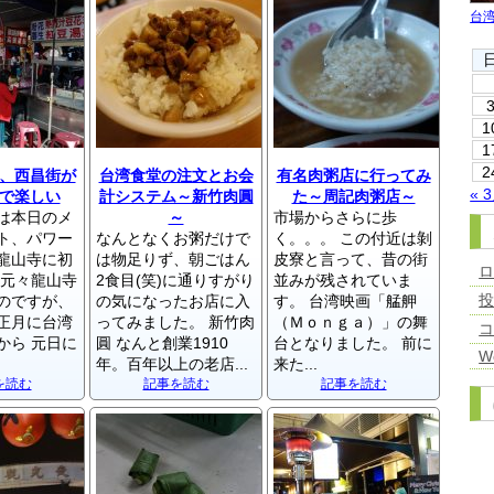
台
1
1
2
、西昌街が
台湾食堂の注文とお会
有名肉粥店に行ってみ
« 
で楽しい
計システム～新竹肉圓
た～周記肉粥店～
は本日のメ
～
市場からさらに歩
ト、パワー
なんとなくお粥だけで
く。。。 この付近は剝
龍山寺に初
は物足りず、朝ごはん
皮寮と言って、昔の街
 元々龍山寺
2食目(笑)に通りすがり
並みが残されていま
のですが、
の気になったお店に入
す。 台湾映画「艋舺
正月に台湾
ってみました。 新竹肉
（Ｍｏｎｇａ）」の舞
から 元日に
圓 なんと創業1910
台となりました。 前に
W
年。百年以上の老店...
来た...
を読む
記事を読む
記事を読む