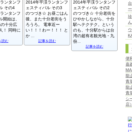
渓ランタンフ
2014年平渓ランタンフ
2014年平渓ランタンフ
台
ル その4
ェスティバル その3
ェスティバル その2
 ランタンフ
のつづき☆ お昼ごはん
のつづき☆ 十分老街を
ル開始は、
後、また十分老街をう
ひやかしながら、十分
ん
場の十分広
ろうろ。 電車近ー
駅へテクテク。という
人！ 同時に
い！！！わー！！！ と
のも、十分駅からは台
K
か ...
湾の超有名観光地・九
を読む
記事を読む
份...
記事を読む
便
嘉
MA
龍
青
龍
青
シ
店