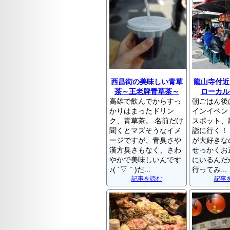
西昌街の美味しい青草
龍山寺付近
茶～王老牌青草茶～
ローカル
高雄で飲んでからすっ
朝ごはん後
かりはまったドリン
インイベン
ク、青草茶。 名前だけ
スポット、
聞くとマズそうなイメ
詣に行く！
ージですが、青臭さや
が大好きな
漢方臭さもなく、さわ
せっかくお
やかで美味しいんです
にいるんだ
♪( ´▽｀)だ...
行ってみ...
記事を読む
記事