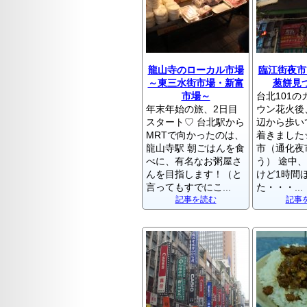
龍山寺のローカル市場
臨江街夜市
～東三水街市場・新富
葱餅見
市場～
台北101
年末年始の旅、2日目
ウン花火後
スタート♡ 台北駅から
辺から歩い
MRTで向かったのは、
着きました
龍山寺駅 朝ごはんを食
市（通化夜
べに、有名なお粥屋さ
う） 途中
んを目指します！（と
けど1時間
言ってもすでにこ...
た・・・...
記事を読む
記事