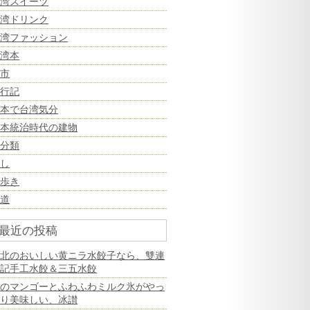
台湾スイーツ
台湾ドリンク
台湾ファッション
台湾本
夜市
旅行記
日本で台湾気分
日本統治時代の建物
未分類
癒し
街歩き
鉄道
最近の投稿
台北のおいしい黄ニラ水餃子なら、雙連
高記手工水餃＆三五水餃
旬のマンゴーとふわふわミルク氷がやっ
ぱり美味しい、冰讃