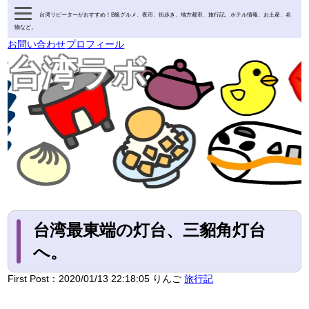
台湾リピーターがおすすめ！B級グルメ、夜市、街歩き、地方都市、旅行記、ホテル情報、お土産、名
物など。
お問い合わせ
プロフィール
台湾ラボ
台湾最東端の灯台、三貂角灯台
へ。
First Post：
2020/01/13 22:18:05
りんご
旅行記