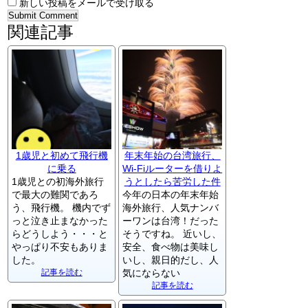
新しい投稿をメールで受け取る
関連記事
1歳児と初めて飛行機
年末年始の台湾旅行、
に乗る
Wi-Fiルーターを借りよ
1歳児との初海外旅行
うとしたら苦労した件
で最大の難関であろ
今年の日本の年末年始
う、飛行機。 機内でず
海外旅行、人気ナンバ
っと泣き止まなかった
ーワンは台湾！だった
らどうしよう・・・と
そうですね。 近いし、
やっぱり不安もありま
安全、食べ物は美味し
した。
いし、親日的だし、人
記事を読む
気にならない
記事を読む