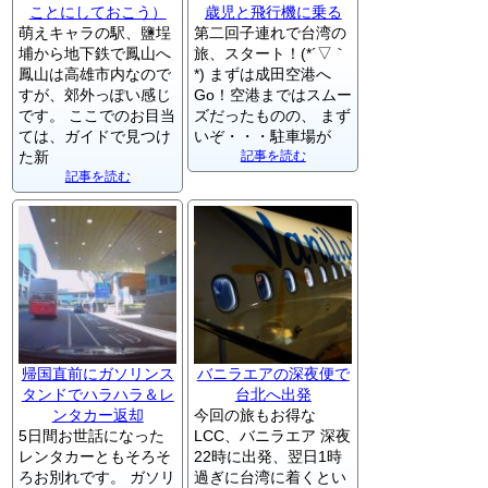
ことにしておこう）
歳児と飛行機に乗る
萌えキャラの駅、鹽埕
第二回子連れで台湾の
埔から地下鉄で鳳山へ
旅、スタート！(*´▽｀
鳳山は高雄市内なので
*) まずは成田空港へ
すが、郊外っぽい感じ
Go！空港まではスムー
です。 ここでのお目当
ズだったものの、 まず
ては、ガイドで見つけ
いぞ・・・駐車場が
た新
記事を読む
記事を読む
帰国直前にガソリンス
バニラエアの深夜便で
タンドでハラハラ＆レ
台北へ出発
ンタカー返却
今回の旅もお得な
5日間お世話になった
LCC、バニラエア 深夜
レンタカーともそろそ
22時に出発、翌日1時
ろお別れです。 ガソリ
過ぎに台湾に着くとい