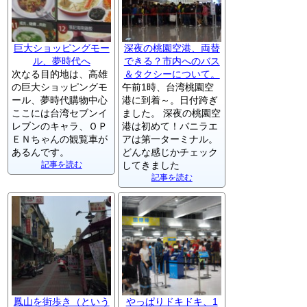
巨大ショッピングモー
深夜の桃園空港、両替
ル、夢時代へ
できる？市内へのバス
次なる目的地は、高雄
＆タクシーについて。
の巨大ショッピングモ
午前1時、台湾桃園空
ール、夢時代購物中心
港に到着～。日付跨ぎ
ここには台湾セブンイ
ました。 深夜の桃園空
レブンのキャラ、ＯＰ
港は初めて！バニラエ
ＥＮちゃんの観覧車が
アは第一ターミナル。
あるんです。
どんな感じかチェック
記事を読む
してきました
記事を読む
鳳山を街歩き（という
やっぱりドキドキ、1