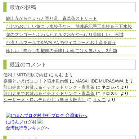
最近の投稿
龍山寺からちょっと寄り道、青草茶ストリート
台北のおいしい黄ニラ水餃子なら、雙連高記手工水餃＆三五水餃
旬のマンゴーとふわふわミルク氷がやっぱり美味しい、冰讃
台湾カルフールでKAVALANのウイスキーとお土産を買う
珍しい！肉なし胡椒餅の美味しい朝ごはん屋さん、2店舗
最近のコメント
便利！MRTの駅で両替
に
ちむ
より
嘉義といえばココ！？噴水雞肉飯
に
MASAHIDE MURASAWA
より
龍山寺までお散歩＆イチオシドリンク・青草茶
に
ネコシバ
より
龍山寺までお散歩＆イチオシドリンク・青草茶
に
ドロスケ
より
シーザーメトロホテル台北（凱達大飯店）
に
りんご
より
にほんブログ村
台湾旅行ランキングへ