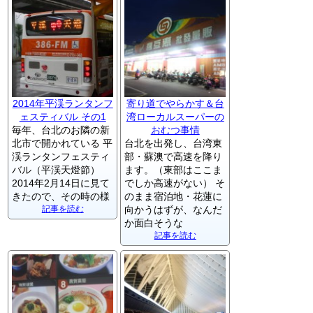
2014年平渓ランタンフ
寄り道でやらかす＆台
ェスティバル その1
湾ローカルスーパーの
毎年、台北のお隣の新
おむつ事情
北市で開かれている 平
台北を出発し、台湾東
渓ランタンフェスティ
部・蘇澳で高速を降り
バル（平渓天燈節）
ます。（東部はここま
2014年2月14日に見て
でしか高速がない） そ
きたので、その時の様
のまま宿泊地・花蓮に
記事を読む
向かうはずが、なんだ
か面白そうな
記事を読む