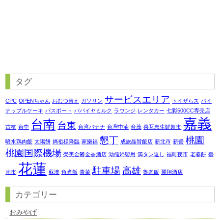
タグ
サービスエリア
CPC
OPENちゃん
おむつ替え
ガソリン
トイザらス
パイ
ナップルケーキ
パスポート
パパイヤミルク
ラウンジ
レンタカー
七彩500CC専売店
嘉義
台南
台東
古杭
台中
台湾バナナ
台灣中油
台茂
喜互恵生鮮超市
懇丁
桃園
噴水鶏肉飯
太陽餅
媽祖様降臨
家樂福
成旅晶賛飯店
新北市
新營
桃園国際機場
榮美金鬱金香酒店
泑儒婦嬰用
満タン返し
福町夜市
老婆餅
臺
花蓮
駐車場
高雄
南市
蘇澳
角煮飯
青菜
魯肉飯
麗翔酒店
カテゴリー
おみやげ