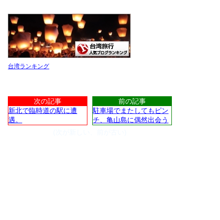
台湾ランキング
次の記事
前の記事
新北で臨時道の駅に遭
駐車場でまたしてもピン
遇。
チ、亀山島に偶然出会う
(次が新しい、前が古い)