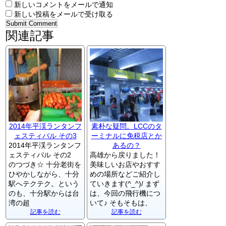
新しいコメントをメールで通知
新しい投稿をメールで受け取る
関連記事
2014年平渓ランタンフ
素朴な疑問。LCCのタ
ェスティバル その3
ーミナルに免税店とか
2014年平渓ランタンフ
あるの？
ェスティバル その2
高雄から戻りました！
のつづき☆ 十分老街を
美味しいお店やおすす
ひやかしながら、十分
めの場所などご紹介し
駅へテクテク。という
ていきます(^_^)/ まず
のも、十分駅からは台
は、今回の飛行機につ
湾の超
いて♪ そもそもは、
記事を読む
記事を読む