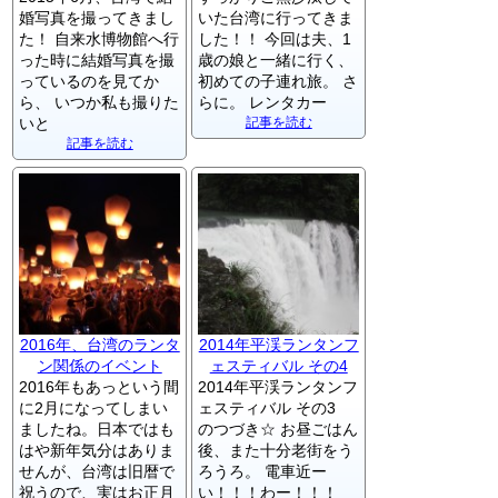
婚写真を撮ってきまし
いた台湾に行ってきま
た！ 自来水博物館へ行
した！！ 今回は夫、1
った時に結婚写真を撮
歳の娘と一緒に行く、
っているのを見てか
初めての子連れ旅。 さ
ら、 いつか私も撮りた
らに。 レンタカー
いと
記事を読む
記事を読む
2016年、台湾のランタ
2014年平渓ランタンフ
ン関係のイベント
ェスティバル その4
2016年もあっという間
2014年平渓ランタンフ
に2月になってしまい
ェスティバル その3
ましたね。日本ではも
のつづき☆ お昼ごはん
はや新年気分はありま
後、また十分老街をう
せんが、台湾は旧暦で
ろうろ。 電車近ー
祝うので、実はお正月
い！！！わー！！！