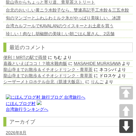
龍山寺からちょっと寄り道、青草茶ストリート
台北のおいしい黄ニラ水餃子なら、雙連高記手工水餃＆三五水餃
旬のマンゴーとふわふわミルク氷がやっぱり美味しい、冰讃
台湾カルフールでKAVALANのウイスキーとお土産を買う
珍しい！肉なし胡椒餅の美味しい朝ごはん屋さん、2店舗
最近のコメント
便利！MRTの駅で両替
に
ちむ
より
嘉義といえばココ！？噴水雞肉飯
に
MASAHIDE MURASAWA
より
龍山寺までお散歩＆イチオシドリンク・青草茶
に
ネコシバ
より
龍山寺までお散歩＆イチオシドリンク・青草茶
に
ドロスケ
より
シーザーメトロホテル台北（凱達大飯店）
に
りんご
より
にほんブログ村
台湾旅行ランキングへ
アーカイブ
2026年8月