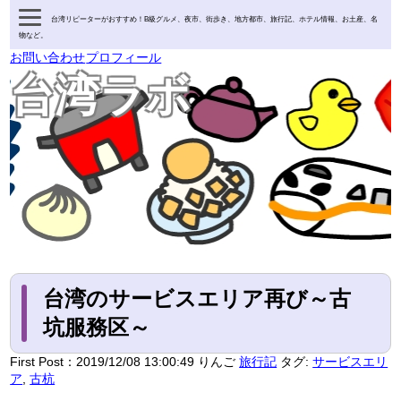
台湾リピーターがおすすめ！B級グルメ、夜市、街歩き、地方都市、旅行記、ホテル情報、お土産、名
物など。
お問い合わせ
プロフィール
台湾ラボ
台湾のサービスエリア再び～古
坑服務区～
First Post：
2019/12/08 13:00:49
りんご
旅行記
タグ:
サービスエリ
ア
,
古杭