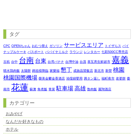
タグ
サービスエリア
CPC
OPENちゃん
おむつ替え
ガソリン
トイザらス
パイ
ナップルケーキ
パスポート
パパイヤミルク
ラウンジ
レンタカー
七彩500CC専売店
嘉義
台南
台東
古杭
台中
台湾バナナ
台灣中油
台茂
喜互恵生鮮超市
懇丁
桃園
噴水鶏肉飯
太陽餅
媽祖様降臨
家樂福
成旅晶賛飯店
新北市
新營
桃園国際機場
榮美金鬱金香酒店
泑儒婦嬰用
満タン返し
福町夜市
老婆餅
臺
花蓮
駐車場
高雄
南市
蘇澳
角煮飯
青菜
魯肉飯
麗翔酒店
カテゴリー
おみやげ
なんだか好きなもの
ホテル