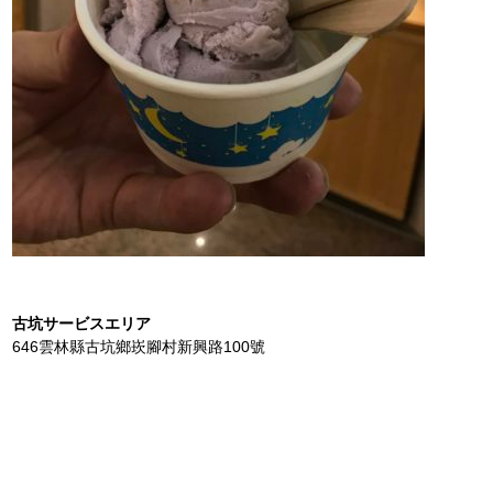
古坑サービスエリア
646雲林縣古坑鄉崁腳村新興路100號