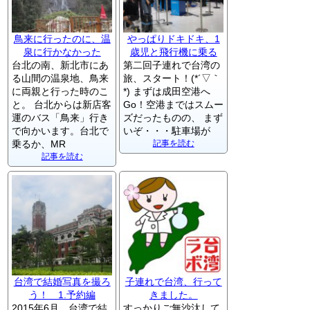
鳥来に行ったのに、温
やっぱりドキドキ、1
泉に行かなかった
歳児と飛行機に乗る
台北の南、新北市にあ
第二回子連れで台湾の
る山間の温泉地、鳥来
旅、スタート！(*´▽｀
に両親と行った時のこ
*) まずは成田空港へ
と。 台北からは新店客
Go！空港まではスムー
運のバス「鳥来」行き
ズだったものの、 まず
で向かいます。台北で
いぞ・・・駐車場が
乗るか、MR
記事を読む
記事を読む
台湾で結婚写真を撮ろ
子連れで台湾、行って
う！ 1.予約編
きました。
2015年6月、台湾で結
すっかりご無沙汰して