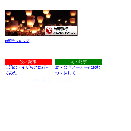
台湾ランキング
次の記事
前の記事
台湾のトイザらスに行っ
続・台湾メーカーのおむ
てみた
つを探して
(次が新しい、前が古い)