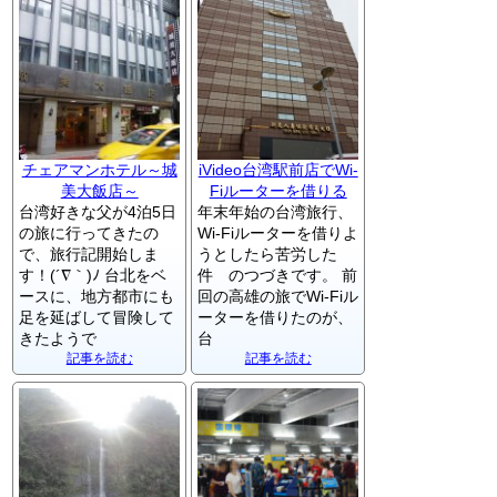
チェアマンホテル～城
iVideo台湾駅前店でWi-
美大飯店～
Fiルーターを借りる
台湾好きな父が4泊5日
年末年始の台湾旅行、
の旅に行ってきたの
Wi-Fiルーターを借りよ
で、旅行記開始しま
うとしたら苦労した
す！(´∇｀)ﾉ 台北をベ
件 のつづきです。 前
ースに、地方都市にも
回の高雄の旅でWi-Fiル
足を延ばして冒険して
ーターを借りたのが、
きたようで
台
記事を読む
記事を読む