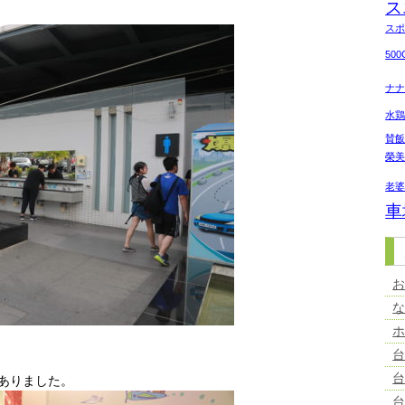
ス
ス
50
ナ
水
賛
榮
老
車
ありました。