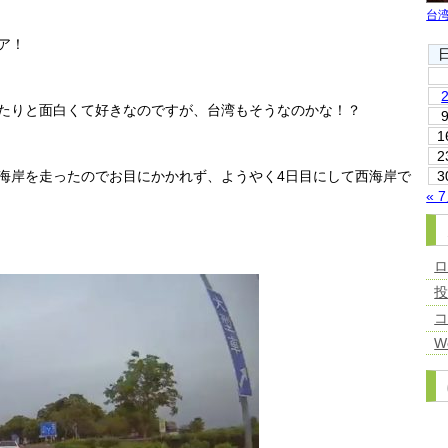
台
ア！
たりと面白くて好きなのですが、台湾もそうなのかな！？
1
2
海岸を走ったのでお目にかかれず、ようやく4日目にして西海岸で
3
« 
W