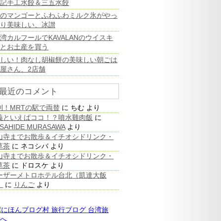
高記手工水餃＆三五水餃
旬のマンゴーとふわふわミルク氷がやっ
ぱり美味しい、冰讃
湾カルフールでKAVALANのウイスキ
ーとお土産を買う
珍しい！肉なし胡椒餅の美味しい朝ごは
屋さん、2店舗
最近のコメント
利！MRTの駅で両替
に
ちむ
より
義といえばココ！？噴水雞肉飯
に
SAHIDE MURASAWA
より
山寺までお散歩＆イチオシドリンク・
草茶
に
ネコシバ
より
山寺までお散歩＆イチオシドリンク・
草茶
に
ドロスケ
より
ーザーメトロホテル台北（凱達大飯
）
に
りんご
より