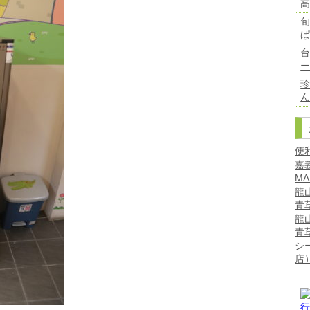
台
ん
便
嘉
MA
龍
青
龍
青
シ
店