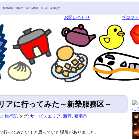
き、地方都市、旅行記、ホテル情報、お土産、名物など。
お問い合わせ
プロフ
リアに行ってみた～新榮服務区～
に
ご
旅行記
タグ:
サービスエリア
,
新營
,
臺南市
ひ行ってみたい！と思っていた場所がありました。