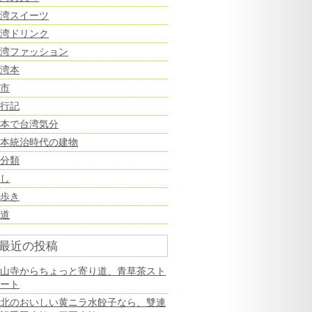
台湾スイーツ
台湾ドリンク
台湾ファッション
台湾本
夜市
旅行記
日本で台湾気分
日本統治時代の建物
未分類
癒し
街歩き
鉄道
最近の投稿
龍山寺からちょっと寄り道、青草茶スト
リート
台北のおいしい黄ニラ水餃子なら、雙連