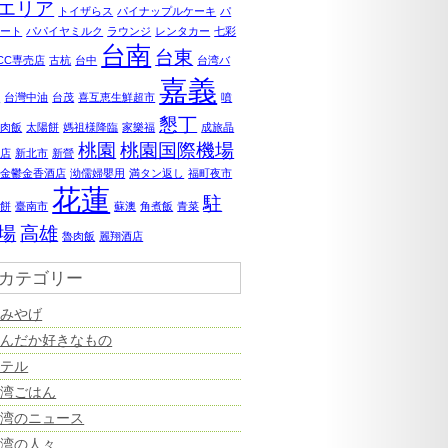
エリア
トイザらス
パイナップルケーキ
パ
ポート
パパイヤミルク
ラウンジ
レンタカー
七彩
台南
台東
0CC専売店
古杭
台中
台湾バ
嘉義
ナ
台灣中油
台茂
喜互恵生鮮超市
噴
懇丁
鶏肉飯
太陽餅
媽祖様降臨
家樂福
成旅晶
桃園
桃園国際機場
飯店
新北市
新營
美金鬱金香酒店
泑儒婦嬰用
満タン返し
福町夜市
花蓮
駐
婆餅
臺南市
蘇澳
角煮飯
青菜
場
高雄
魯肉飯
麗翔酒店
カテゴリー
おみやげ
なんだか好きなもの
ホテル
台湾ごはん
台湾のニュース
台湾の人々