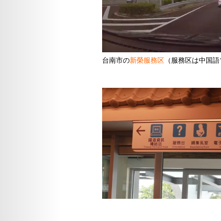
台南市の
新榮服務区
（服務区は中国語