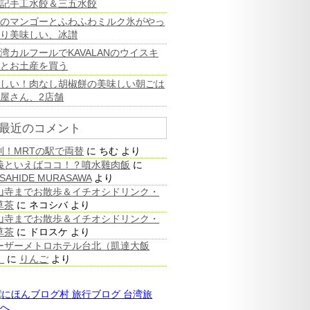
高記手工水餃＆三五水餃
旬のマンゴーとふわふわミルク氷がやっ
ぱり美味しい、冰讃
湾カルフールでKAVALANのウイスキ
ーとお土産を買う
珍しい！肉なし胡椒餅の美味しい朝ごは
屋さん、2店舗
最近のコメント
利！MRTの駅で両替
に
ちむ
より
義といえばココ！？噴水雞肉飯
に
SAHIDE MURASAWA
より
山寺までお散歩＆イチオシドリンク・
草茶
に
ネコシバ
より
山寺までお散歩＆イチオシドリンク・
草茶
に
ドロスケ
より
ーザーメトロホテル台北（凱達大飯
）
に
りんご
より