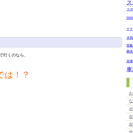
ス
ス
50
ナ
水
賛
榮
で行くのなら、
老
車
では！？