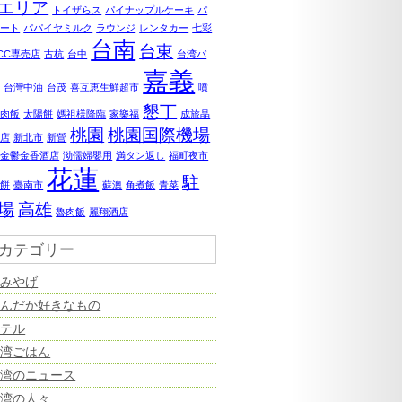
エリア
トイザらス
パイナップルケーキ
パ
ポート
パパイヤミルク
ラウンジ
レンタカー
七彩
台南
台東
0CC専売店
古杭
台中
台湾バ
嘉義
ナ
台灣中油
台茂
喜互恵生鮮超市
噴
懇丁
鶏肉飯
太陽餅
媽祖様降臨
家樂福
成旅晶
桃園
桃園国際機場
飯店
新北市
新營
美金鬱金香酒店
泑儒婦嬰用
満タン返し
福町夜市
花蓮
駐
婆餅
臺南市
蘇澳
角煮飯
青菜
場
高雄
魯肉飯
麗翔酒店
カテゴリー
おみやげ
なんだか好きなもの
ホテル
台湾ごはん
台湾のニュース
台湾の人々