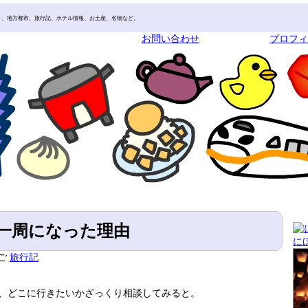
き、地方都市、旅行記、ホテル情報、お土産、名物など。
お問い合わせ
プロフ
一周になった理由
に
ご
旅行記
、どこに行きたいかざっくり相談してみると。