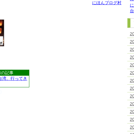
にほんブログ村
2
2
2
2
2
2
前の記事
台湾、行ってき
2
2
)
2
2
2
2
2