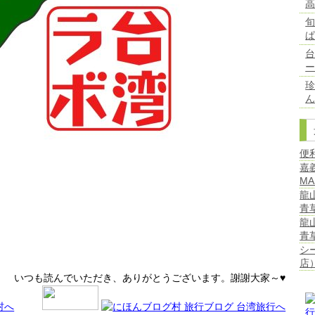
台
ん
便
嘉
MA
龍
青
龍
青
シ
店
いつも読んでいただき、ありがとうございます。謝謝大家～♥