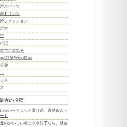
台湾スイーツ
台湾ドリンク
台湾ファッション
台湾本
夜市
旅行記
日本で台湾気分
日本統治時代の建物
未分類
癒し
街歩き
鉄道
最近の投稿
龍山寺からちょっと寄り道、青草茶スト
リート
台北のおいしい黄ニラ水餃子なら、雙連