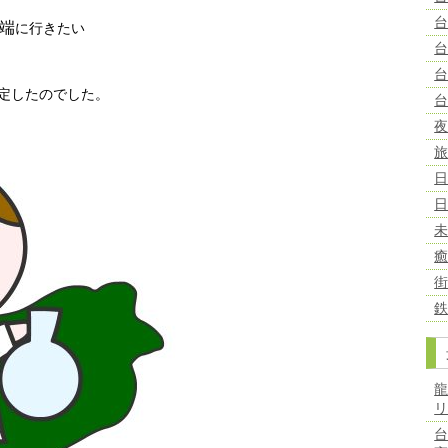
端
に行きたい
定したのでした。