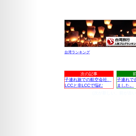
台湾ランキング
次の記事
子連れ旅での航空会社、
子連れで
LCCと非LCCで悩む
ました。
(次が新しい、前が古い