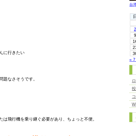
台
1
2
んに行きたい
3
« 
問題なさそうです。
W
たは飛行機を乗り継ぐ必要があり、ちょっと不便。