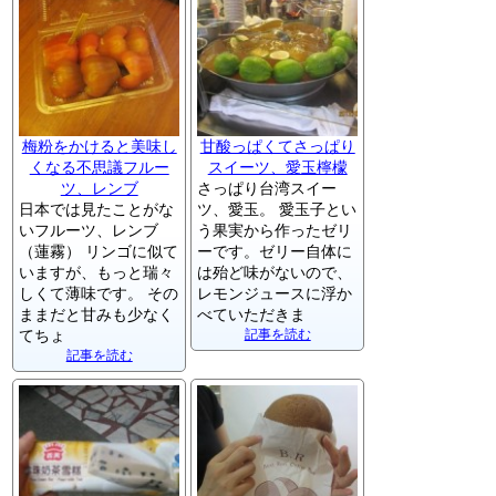
梅粉をかけると美味し
甘酸っぱくてさっぱり
くなる不思議フルー
スイーツ、愛玉檸檬
ツ、レンブ
さっぱり台湾スイー
日本では見たことがな
ツ、愛玉。 愛玉子とい
いフルーツ、レンブ
う果実から作ったゼリ
（蓮霧） リンゴに似て
ーです。ゼリー自体に
いますが、もっと瑞々
は殆ど味がないので、
しくて薄味です。 その
レモンジュースに浮か
ままだと甘みも少なく
べていただきま
てちょ
記事を読む
記事を読む