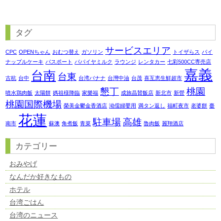
タグ
サービスエリア
CPC
OPENちゃん
おむつ替え
ガソリン
トイザらス
パイ
ナップルケーキ
パスポート
パパイヤミルク
ラウンジ
レンタカー
七彩500CC専売店
嘉義
台南
台東
古杭
台中
台湾バナナ
台灣中油
台茂
喜互恵生鮮超市
懇丁
桃園
噴水鶏肉飯
太陽餅
媽祖様降臨
家樂福
成旅晶賛飯店
新北市
新營
桃園国際機場
榮美金鬱金香酒店
泑儒婦嬰用
満タン返し
福町夜市
老婆餅
臺
花蓮
駐車場
高雄
南市
蘇澳
角煮飯
青菜
魯肉飯
麗翔酒店
カテゴリー
おみやげ
なんだか好きなもの
ホテル
台湾ごはん
台湾のニュース