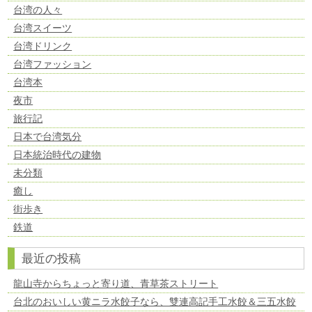
台湾の人々
台湾スイーツ
台湾ドリンク
台湾ファッション
台湾本
夜市
旅行記
日本で台湾気分
日本統治時代の建物
未分類
癒し
街歩き
鉄道
最近の投稿
龍山寺からちょっと寄り道、青草茶ストリート
台北のおいしい黄ニラ水餃子なら、雙連高記手工水餃＆三五水餃