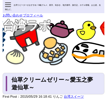
台湾リピーターがおすすめ！B級グルメ、夜市、街歩き、地方都市、旅行記、ホテル情報、お土産、名
物など。
お問い合わせ
プロフィール
台湾ラボ
仙草クリームゼリー～愛玉之夢
遊仙草～
First Post：
2015/05/29 16:18:41
りんご
台湾スイーツ