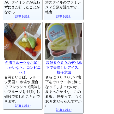
が、タイミングが合わ
港スタイルのファミレ
ずにまだ行ったことが
ス？分類が謎ですが、
なかっ
軽食
記事を読む
記事を読む
台湾フルーツをお試し
高雄ＳＯＧＯのデパ地
したいなら、コンビニ
下で美味しいアイス、
へ！
枝仔氷城
台湾といえば、フルー
さらにＳＯＧＯデパ地
ツ天国！ 市場や 屋台
下をウロウロ中に気に
で フレッシュで美味し
なってしまったのが、
いフルーツを手頃なお
夏まっさかりな、この
値段で楽しむことがで
看板。 戀夏って、もう
きます。
10月末だったんですが
(
記事を読む
記事を読む