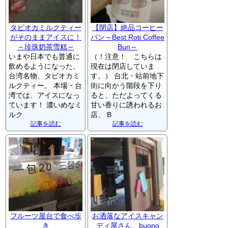
タピオカミルクティー
【閉店】絶品コーヒー
がそのままアイスに！
パン～Best Roti Coffee
～珍珠奶茶雪糕～
Bun～
いまや日本でも普通に
（！注意！ こちらは
飲めるようになった、
現在は閉店していま
台湾名物、タピオカミ
す。） 台北・站前地下
ルクティー。 本場・台
街に向かう階段を下り
湾では、アイスになっ
ると、ただよってくる
ています！ 濃いめなミ
甘い香りに誘われるお
ルク
店、 B
記事を読む
記事を読む
フルーツ屋台で食べ歩
お洒落なアイスキャン
き
ディ屋さん、buono