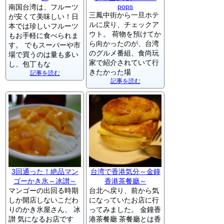
pops
南国台湾は、フルーツ
三鳳中街から一旦ホテ
が安くて美味しい！日
ルに戻り、チェックア
本では珍しいフルーツ
ウト。 荷物を預けてか
もお手軽に食べられま
ら向かったのが、台湾
す。 でもスーパーや市
のグルメ番組、食尚玩
場で買うのは量も多い
家で紹介されていて行
し、包丁もな
きたかった場
記事を読む
記事を読む
3回通った！絶品マン
台湾で香港気分～金鐘
ゴーかき氷～冰讃～
香港茶餐廳～
マンゴーの出回る時期
台北へ戻り、前から気
しか開店しないこだわ
になっていたお店に行
りのかき氷屋さん、 冰
ってみました。 金鐘香
讃 気になるお店です
港茶餐廳 茶餐廳とは香