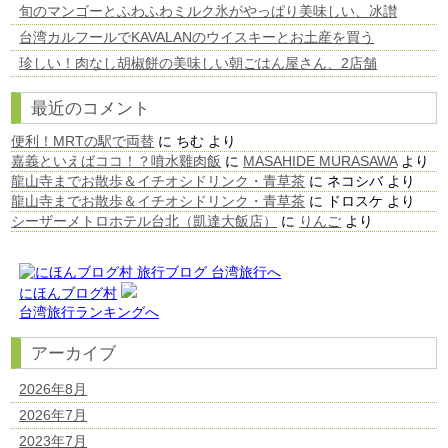
旬のマンゴーとふわふわミルク氷がやっぱり美味しい、冰讃
台湾カルフールでKAVALANのウイスキーとお土産を買う
珍しい！肉なし胡椒餅の美味しい朝ごはん屋さん、2店舗
最近のコメント
便利！MRTの駅で両替
に
ちむ
より
嘉義といえばココ！？噴水雞肉飯
に
MASAHIDE MURASAWA
より
龍山寺までお散歩＆イチオシドリンク・青草茶
に
ネコシバ
より
龍山寺までお散歩＆イチオシドリンク・青草茶
に
ドロスケ
より
シーザーメトロホテル台北（凱達大飯店）
に
りんご
より
にほんブログ村
台湾旅行ランキングへ
アーカイブ
2026年8月
2026年7月
2023年7月