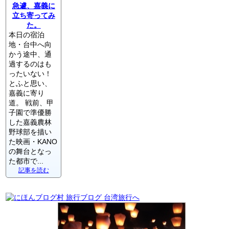
急遽、嘉義に
立ち寄ってみ
た。
本日の宿泊
地・台中へ向
かう途中、通
過するのはも
ったいない！
とふと思い、
嘉義に寄り
道。 戦前、甲
子園で準優勝
した嘉義農林
野球部を描い
た映画・KANO
の舞台となっ
た都市で...
記事を読む