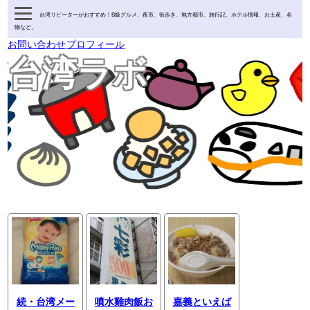
台湾リピーターがおすすめ！B級グルメ、夜市、街歩き、地方都市、旅行記、ホテル情報、お土産、名
物など。
お問い合わせ
プロフィール
台湾ラボ
続・台湾メー
噴水雞肉飯お
嘉義といえば