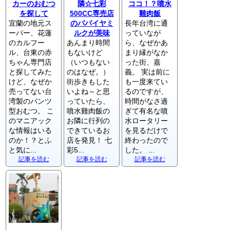
カーのおむつ
隣☆七彩
ココ！？噴水
を探して
500CC専売店
雞肉飯
宜蘭の地元ス
のパパイヤミ
長年台湾に通
ーパー、花蓮
ルクが美味
っていなが
のカルフー
あんまり時間
ら、なぜかあ
ル、台東の赤
もないけど
まり縁がなか
ちゃん専門店
（いつもない
った街、嘉
と探してみた
のはなぜ。）
義。 実は前に
けど、なぜか
街歩きもした
も一度来てい
売ってない台
いよね～と思
るのですが、
湾製のパンツ
っていたら、
時間がなさ過
型おむつ。 こ
噴水雞肉飯の
ぎて有名な噴
のマニアック
お隣に行列の
水ロータリー
な情報はいる
できているお
を見るだけで
のか！？とふ
店を発見！ 七
終わったので
と気に...
彩5...
した。 ...
記事を読む
記事を読む
記事を読む