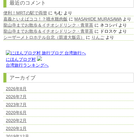
最近のコメント
便利！MRTの駅で両替
に
ちむ
より
嘉義といえばココ！？噴水雞肉飯
に
MASAHIDE MURASAWA
より
龍山寺までお散歩＆イチオシドリンク・青草茶
に
ネコシバ
より
龍山寺までお散歩＆イチオシドリンク・青草茶
に
ドロスケ
より
シーザーメトロホテル台北（凱達大飯店）
に
りんご
より
にほんブログ村
台湾旅行ランキングへ
アーカイブ
2026年8月
2026年7月
2023年7月
2020年6月
2020年2月
2020年1月
2019年12月