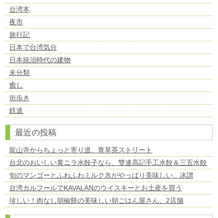
台湾本
夜市
旅行記
日本で台湾気分
日本統治時代の建物
未分類
癒し
街歩き
鉄道
最近の投稿
龍山寺からちょっと寄り道、青草茶ストリート
台北のおいしい黄ニラ水餃子なら、雙連高記手工水餃＆三五水餃
旬のマンゴーとふわふわミルク氷がやっぱり美味しい、冰讃
台湾カルフールでKAVALANのウイスキーとお土産を買う
珍しい！肉なし胡椒餅の美味しい朝ごはん屋さん、2店舗