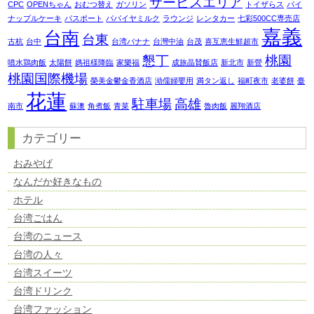
サービスエリア
CPC
OPENちゃん
おむつ替え
ガソリン
トイザらス
パイ
ナップルケーキ
パスポート
パパイヤミルク
ラウンジ
レンタカー
七彩500CC専売店
嘉義
台南
台東
古杭
台中
台湾バナナ
台灣中油
台茂
喜互恵生鮮超市
懇丁
桃園
噴水鶏肉飯
太陽餅
媽祖様降臨
家樂福
成旅晶賛飯店
新北市
新營
桃園国際機場
榮美金鬱金香酒店
泑儒婦嬰用
満タン返し
福町夜市
老婆餅
臺
花蓮
駐車場
高雄
南市
蘇澳
角煮飯
青菜
魯肉飯
麗翔酒店
カテゴリー
おみやげ
なんだか好きなもの
ホテル
台湾ごはん
台湾のニュース
台湾の人々
台湾スイーツ
台湾ドリンク
台湾ファッション