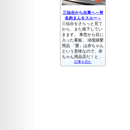
三仙台から台東へ～有
名肉まんをスルー～
三仙台をさらっと見て
から、また南下してい
きます。 車窓から目に
入った看板。 泑儒婦嬰
用品 「嬰」は赤ちゃん
という意味なので、赤
ちゃん用品店だ！と...
記事を読む