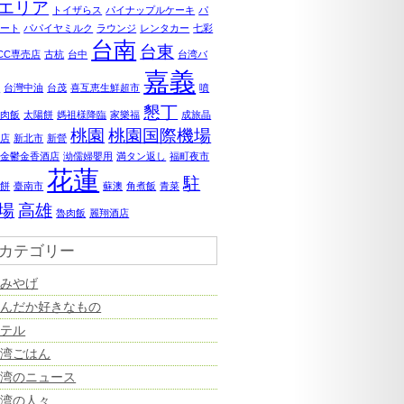
エリア
トイザらス
パイナップルケーキ
パ
ポート
パパイヤミルク
ラウンジ
レンタカー
七彩
台南
台東
0CC専売店
古杭
台中
台湾バ
嘉義
ナ
台灣中油
台茂
喜互恵生鮮超市
噴
懇丁
鶏肉飯
太陽餅
媽祖様降臨
家樂福
成旅晶
桃園
桃園国際機場
飯店
新北市
新營
美金鬱金香酒店
泑儒婦嬰用
満タン返し
福町夜市
花蓮
駐
婆餅
臺南市
蘇澳
角煮飯
青菜
場
高雄
魯肉飯
麗翔酒店
カテゴリー
おみやげ
なんだか好きなもの
ホテル
台湾ごはん
台湾のニュース
台湾の人々