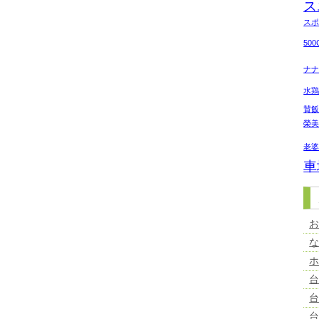
ス
ス
50
ナ
水
賛
榮
老
車