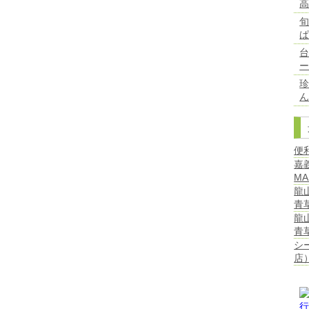
台
ん
便
嘉
MA
龍
青
龍
青
シ
店