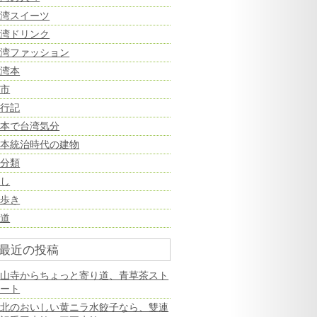
台湾スイーツ
台湾ドリンク
台湾ファッション
台湾本
夜市
旅行記
日本で台湾気分
日本統治時代の建物
未分類
癒し
街歩き
鉄道
最近の投稿
龍山寺からちょっと寄り道、青草茶スト
リート
台北のおいしい黄ニラ水餃子なら、雙連