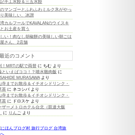
高記手工水餃＆三五水餃
旬のマンゴーとふわふわミルク氷がやっ
ぱり美味しい、冰讃
湾カルフールでKAVALANのウイスキ
ーとお土産を買う
珍しい！肉なし胡椒餅の美味しい朝ごは
屋さん、2店舗
最近のコメント
利！MRTの駅で両替
に
ちむ
より
義といえばココ！？噴水雞肉飯
に
SAHIDE MURASAWA
より
山寺までお散歩＆イチオシドリンク・
草茶
に
ネコシバ
より
山寺までお散歩＆イチオシドリンク・
草茶
に
ドロスケ
より
ーザーメトロホテル台北（凱達大飯
）
に
りんご
より