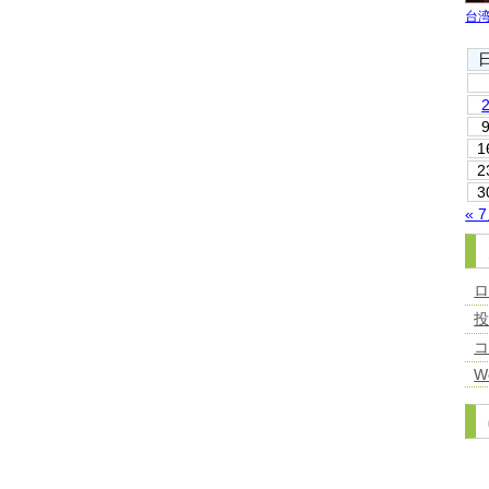
台
1
2
3
« 
W