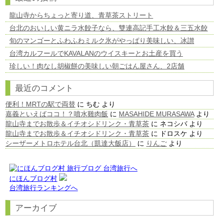
龍山寺からちょっと寄り道、青草茶ストリート
台北のおいしい黄ニラ水餃子なら、雙連高記手工水餃＆三五水餃
旬のマンゴーとふわふわミルク氷がやっぱり美味しい、冰讃
台湾カルフールでKAVALANのウイスキーとお土産を買う
珍しい！肉なし胡椒餅の美味しい朝ごはん屋さん、2店舗
最近のコメント
便利！MRTの駅で両替
に
ちむ
より
嘉義といえばココ！？噴水雞肉飯
に
MASAHIDE MURASAWA
より
龍山寺までお散歩＆イチオシドリンク・青草茶
に
ネコシバ
より
龍山寺までお散歩＆イチオシドリンク・青草茶
に
ドロスケ
より
シーザーメトロホテル台北（凱達大飯店）
に
りんご
より
にほんブログ村
台湾旅行ランキングへ
アーカイブ