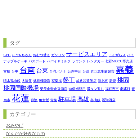
タグ
サービスエリア
CPC
OPENちゃん
おむつ替え
ガソリン
トイザらス
パイ
ナップルケーキ
パスポート
パパイヤミルク
ラウンジ
レンタカー
七彩500CC専売店
嘉義
台南
台東
古杭
台中
台湾バナナ
台灣中油
台茂
喜互恵生鮮超市
懇丁
桃園
噴水鶏肉飯
太陽餅
媽祖様降臨
家樂福
成旅晶賛飯店
新北市
新營
桃園国際機場
榮美金鬱金香酒店
泑儒婦嬰用
満タン返し
福町夜市
老婆餅
臺
花蓮
駐車場
高雄
南市
蘇澳
角煮飯
青菜
魯肉飯
麗翔酒店
カテゴリー
おみやげ
なんだか好きなもの